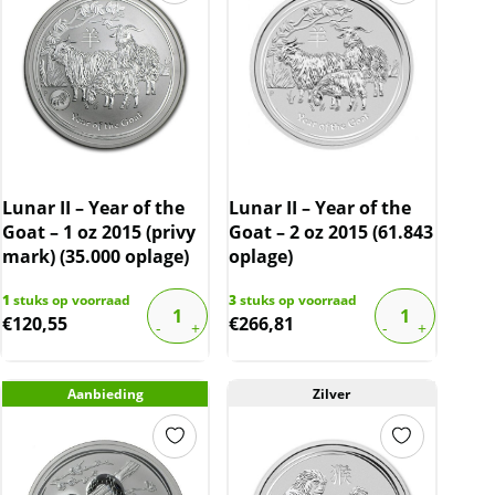
Lunar II – Year of the
Lunar II – Year of the
Goat – 1 oz 2015 (privy
Goat – 2 oz 2015 (61.843
mark) (35.000 oplage)
oplage)
1
stuks op voorraad
3
stuks op voorraad
€
120,55
€
266,81
Aanbieding
Zilver