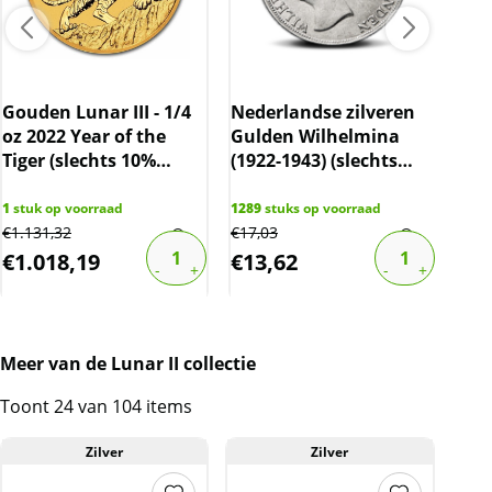
Gouden Lunar III - 1/4
Nederlandse zilveren
oz 2022 Year of the
Gulden Wilhelmina
10 
Tiger (slechts 10%
(1922-1943) (slechts
C.H
boven spot)
10% boven spot)
cer
gec
1
stuk op voorraad
1289
stuks op voorraad
€
1.131,32
€
17,03
62
st
€
1.018,19
€
13,62
€
1
Meer van de Lunar II collectie
Toont 24 van 104 items
Zilver
Zilver