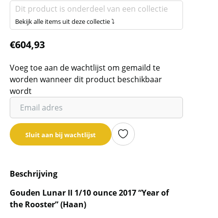
Dit product is onderdeel van een collectie
Bekijk alle items uit deze collectie ⤵
€
604,93
Voeg toe aan de wachtlijst om gemaild te
worden wanneer dit product beschikbaar
wordt
Vul
je
email
Sluit aan bij wachtlijst
adres
in
om
Beschrijving
de
wachtlijst
Gouden Lunar II 1/10 ounce 2017 “Year of
voor
the Rooster” (Haan)
dit