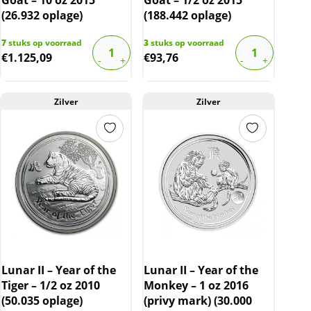
(26.932 oplage)
(188.442 oplage)
7
stuks op voorraad
3
stuks op voorraad
€
1.125,09
€
93,76
Zilver
Zilver
Lunar II – Year of the
Lunar II – Year of the
Tiger – 1/2 oz 2010
Monkey – 1 oz 2016
(50.035 oplage)
(privy mark) (30.000