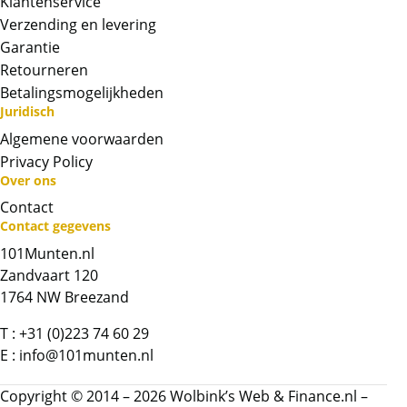
Klantenservice
Verzending en levering
Garantie
Retourneren
Betalingsmogelijkheden
Juridisch
Algemene voorwaarden
Privacy Policy
Over ons
Contact
Neem contact op met op!
Contact gegevens
101Munten.nl
Chat met ons
Zandvaart 120
1764 NW Breezand
Whatsapp ons!
T :
+31 (0)223 74 60 29
E :
info@101munten.nl
Bel ons
Copyright © 2014 – 2026 Wolbink’s Web & Finance.nl –