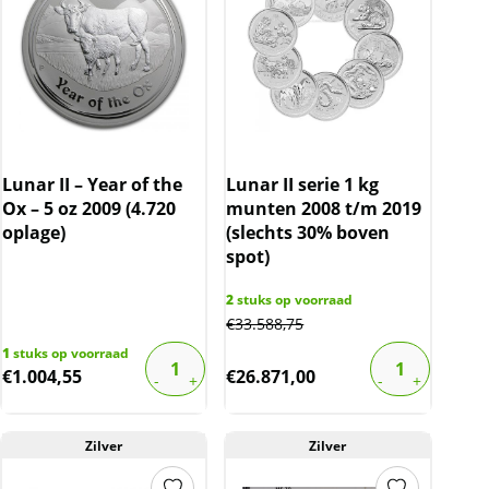
Lunar II – Year of the
Lunar II serie 1 kg
Ox – 5 oz 2009 (4.720
munten 2008 t/m 2019
oplage)
(slechts 30% boven
spot)
2
stuks op voorraad
€
33.588,75
1
stuks op voorraad
€
1.004,55
€
26.871,00
Zilver
Zilver