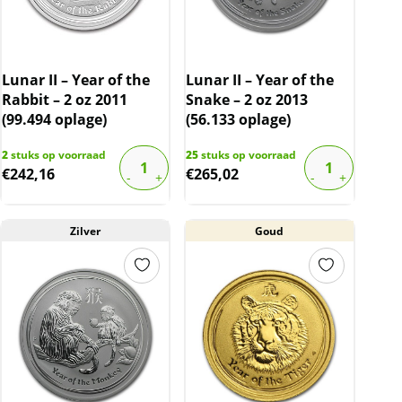
Lunar II – Year of the
Lunar II – Year of the
Rabbit – 2 oz 2011
Snake – 2 oz 2013
(99.494 oplage)
(56.133 oplage)
2
stuks op voorraad
25
stuks op voorraad
€
242,16
€
265,02
Zilver
Goud