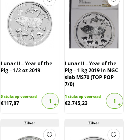
Lunar II – Year of the
Lunar II – Year of the
Pig – 1/2 oz 2019
Pig – 1 kg 2019 In NGC
slab MS70 (TOP POP
7/0)
5
stuks op voorraad
1
stuks op voorraad
€
117,87
€
2.745,23
Zilver
Zilver