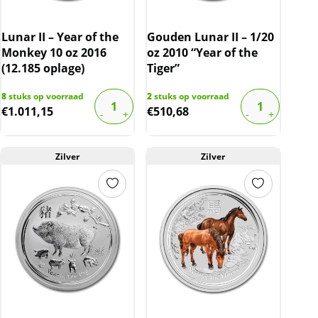
Lunar II – Year of the
Gouden Lunar II – 1/20
Monkey 10 oz 2016
oz 2010 “Year of the
(12.185 oplage)
Tiger”
8
stuks op voorraad
2
stuks op voorraad
€
1.011,15
€
510,68
Zilver
Zilver