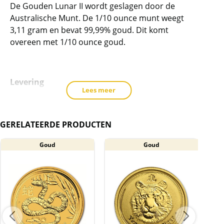
product
De Gouden Lunar II wordt geslagen door de
Australische Munt. De 1/10 ounce munt weegt
toe
3,11 gram en bevat 99,99% goud. Dit komt
te
overeen met 1/10 ounce goud.
voegen
Levering
Lees meer
De munt wordt geleverd in een plastic
muntcapsule.
GERELATEERDE PRODUCTEN
Goud
Goud
Waardebepaling
Door de grote oplage van deze munt, hangt de
waarde van deze munt meer samen met de
goudwaarde, dan met de verzamelwaarde.