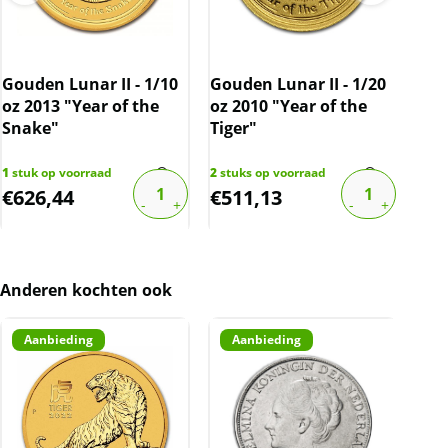
BTW
Gouden munten zijn vrijgesteld van btw.
Gouden Lunar II - 1/10
Gouden Lunar II - 1/20
Gou
oz 2013 "Year of the
oz 2010 "Year of the
oz 
Snake"
Tiger"
Rab
1
stuk op voorraad
2
stuks op voorraad
2
stu
€
626,44
€
511,13
€
7
Anderen kochten ook
Aanbieding
Aanbieding