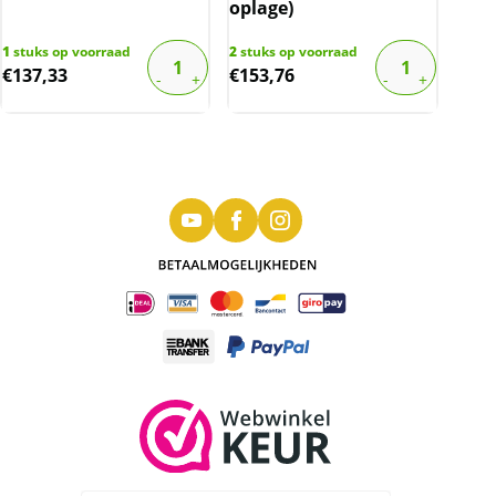
oplage)
1
stuks op voorraad
2
stuks op voorraad
€
137,33
€
153,76