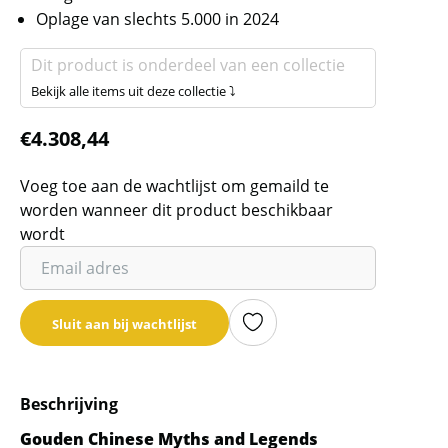
Oplage van slechts 5.000 in 2024
Dit product is onderdeel van een collectie
Bekijk alle items uit deze collectie ⤵
€
4.308,44
Voeg toe aan de wachtlijst om gemaild te
worden wanneer dit product beschikbaar
wordt
Vul
je
email
Sluit aan bij wachtlijst
adres
in
om
Beschrijving
de
wachtlijst
Gouden Chinese Myths and Legends