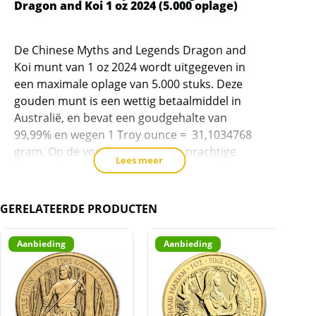
Dragon and Koi 1 oz 2024 (5.000 oplage)
voor
dit
product
De Chinese Myths and Legends Dragon and
toe
Koi munt van 1 oz 2024 wordt uitgegeven in
te
een maximale oplage van 5.000 stuks. Deze
voegen
gouden munt is een wettig betaalmiddel in
Australië, en bevat een goudgehalte van
99,99% en wegen 1 Troy ounce = 31,1034768
gram. Op de voorkant staat een prachtige
Lees meer
afbeelding van de Chinese Draak en Kooi-
karper! Op de achterkant het portret van King
Charles III.
GERELATEERDE PRODUCTEN
De oplage is gemaximeerd op slechts 5.000
Aanbieding
Aanbieding
A
stuks.
De munten zijn erg populair als belegging.
Levering