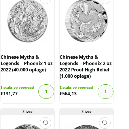
Chinese Myths &
Chinese Myths &
Legends – Phoenix 1 oz
Legends – Phoenix 2 oz
2022 (40.000 oplage)
2022 Proof High Relief
(1.000 oplage)
3
stuks op voorraad
2
stuks op voorraad
€
131,77
€
564,13
Zilver
Zilver