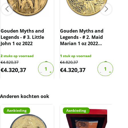
Losse munten worden of in een plastic capsule
geleverd.
Kwaliteit
De munten worden uit voorraad geleverd, en
Gouden Myths and
Gouden Myths and
Gou
komen daarmee niet rechtstreeks van de
Legends - # 3. Little
Legends - # 2. Maid
Leg
producent af. Echter zijn de munten veelal de
John 1 oz 2022
Marian 1 oz 2022
and
capsule niet uit geweest. De munten kunnen
(oplage 5.000)
oz 
soms krassen, aanslag en/of melkvlekken
2
stuks op voorraad
1
stuk op voorraad
1
stu
bevatten.
€
4.820,37
€
4.820,37
€
4.3
€
4.320,37
€
4.320,37
€
4
BTW
Gouden beleggingsmunten zijn vrijgesteld van
btw.
Anderen kochten ook
Aanbieding
Aanbieding