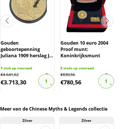
Gouden
Gouden 10 euro 2004
geboortepenning
Proof munt:
Gou
Juliana 1909 herslag J.C
Koninkrijksmunt
diver
Wienecke (oplage 100
bov
stuks)
1
stuk op voorraad
2
stuks op voorraad
€
4.641,62
€
830,56
3
stu
€
3.713,30
€
780,56
€
9
Meer van de Chinese Myths & Legends collectie
Zilver
Zilver