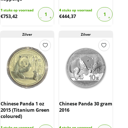
1
stuks op voorraad
4
stuks op voorraad
€
753,42
€
444,37
Zilver
Zilver
Chinese Panda 1 oz
Chinese Panda 30 gram
2015 (Titanium Green
2016
coloured)
1
stuks op voorraad
4
stuks op voorraad