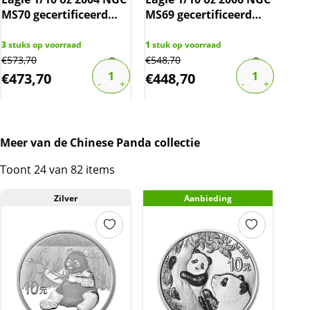
MS70 gecertificeerd
MS69 gecertificeerd
Gul
(TOP POP 3.813/0)
(POP 5.818/6.746)
3
stuks op voorraad
1
stuk op voorraad
€
573,70
€
548,70
15
st
€
473,70
€
448,70
€
1
Meer van de Chinese Panda collectie
Toont 24 van 82 items
Zilver
Aanbieding