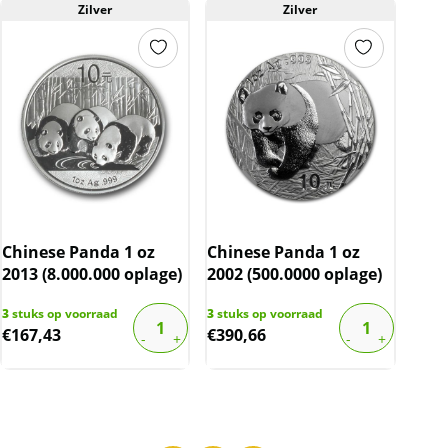
Zilver
Zilver
Chinese Panda 1 oz
Chinese Panda 1 oz
2013 (8.000.000 oplage)
2002 (500.0000 oplage)
3
stuks op voorraad
3
stuks op voorraad
€
167,43
€
390,66