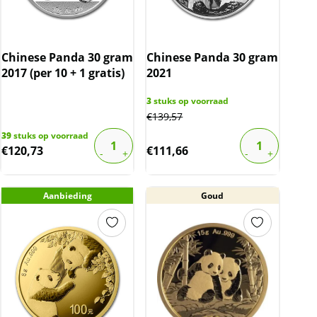
Chinese Panda 30 gram
Chinese Panda 30 gram
2017 (per 10 + 1 gratis)
2021
3
stuks op voorraad
€
139,57
39
stuks op voorraad
€
120,73
€
111,66
Aanbieding
Goud