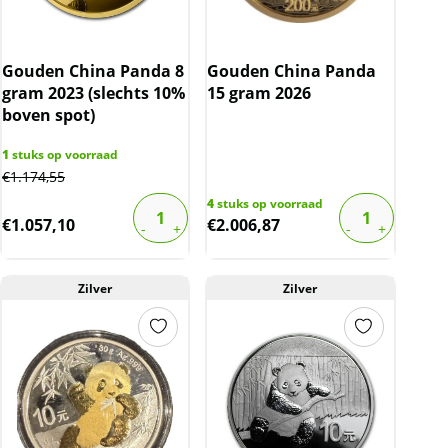
Gouden China Panda 8
Gouden China Panda
gram 2023 (slechts 10%
15 gram 2026
boven spot)
1
stuks op voorraad
€
1.174,55
4
stuks op voorraad
€
1.057,10
€
2.006,87
Zilver
Zilver