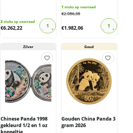
1
stuks op voorraad
€
2.086,38
2
stuks op voorraad
€
6.262,22
€
1.982,06
Zilver
Goud
Chinese Panda 1998
Gouden China Panda 3
gekleurd 1/2 en 1 oz
gram 2026
koppeltje