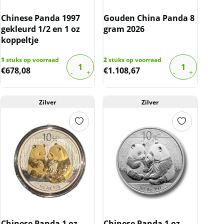
Chinese Panda 1997
Gouden China Panda 8
gekleurd 1/2 en 1 oz
gram 2026
koppeltje
1
stuks op voorraad
2
stuks op voorraad
€
678,08
€
1.108,67
Zilver
Zilver
Chinese Panda 1 oz
Chinese Panda 1 oz