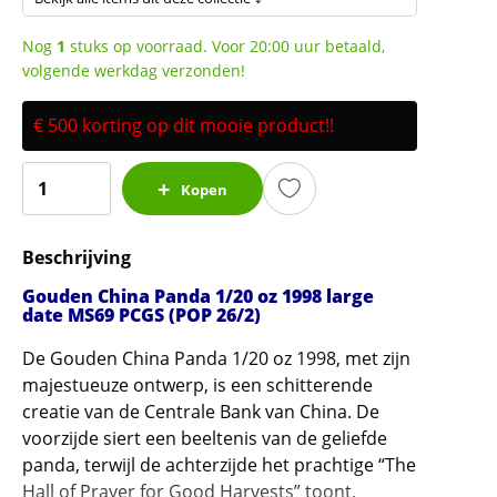
Nog
1
stuks op voorraad. Voor 20:00 uur betaald,
volgende werkdag verzonden!
€ 500 korting op dit mooie product!!
Gouden
Kopen
China
Panda
Beschrijving
1/20
oz
Gouden China Panda 1/20 oz 1998 large
1998
date MS69 PCGS (POP 26/2)
large
De Gouden China Panda 1/20 oz 1998, met zijn
date
majestueuze ontwerp, is een schitterende
MS69
creatie van de Centrale Bank van China. De
PCGS
voorzijde siert een beeltenis van de geliefde
gecertificeerd
panda, terwijl de achterzijde het prachtige “The
(POP
Hall of Prayer for Good Harvests” toont,