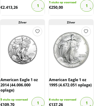
1
stuks op voorraad
€
2.413,26
€
250,00
Zilver
Zilver
American Eagle 1 oz
American Eagle 1 oz
2014 (44.006.000
1995 (4.672.051 oplage)
oplage)
5
stuks op voorraad
6
stuks op voorraad
€
109,70
€
137,26