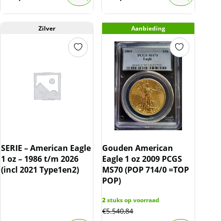
Zilver
Aanbieding
SERIE – American Eagle
Gouden American
1 oz – 1986 t/m 2026
Eagle 1 oz 2009 PCGS
(incl 2021 Type1en2)
MS70 (POP 714/0 =TOP
POP)
2
stuks op voorraad
€
5.540,84