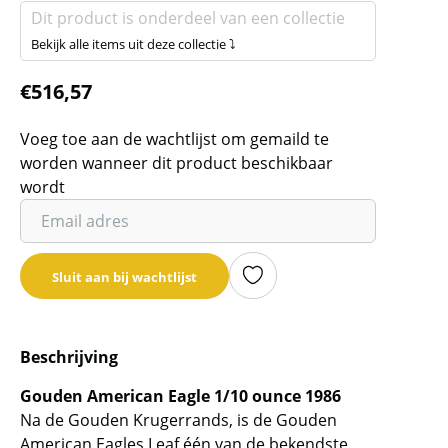
Dit product is onderdeel van een collectie
Bekijk alle items uit deze collectie ⤵
€
516,57
Voeg toe aan de wachtlijst om gemaild te
worden wanneer dit product beschikbaar
wordt
Vul
je
email
Sluit aan bij wachtlijst
adres
in
om
Beschrijving
de
wachtlijst
Gouden American Eagle 1/10 ounce 1986
voor
Na de Gouden Krugerrands, is de Gouden
dit
American Eagles Leaf één van de bekendste