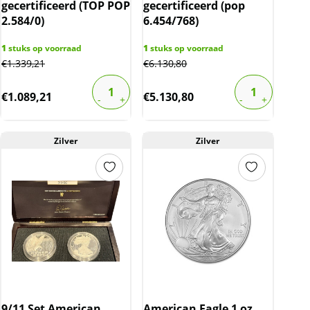
gecertificeerd (TOP POP
gecertificeerd (pop
2.584/0)
6.454/768)
1
stuks op voorraad
1
stuks op voorraad
€
1.339,21
€
6.130,80
€
1.089,21
€
5.130,80
Zilver
Zilver
9/11 Set American
American Eagle 1 oz