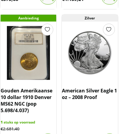
Aanbieding
Zilver
Gouden Amerikaanse
American Silver Eagle 1
10 dollar 1910 Denver
oz – 2008 Proof
MS62 NGC (pop
5.698/4.037)
1
stuks op voorraad
€
2.681,40