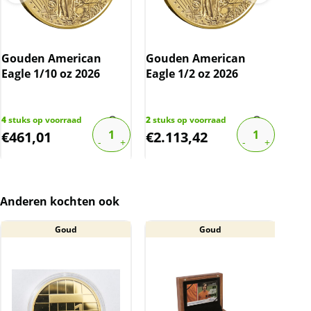
Gou
Eag
Gouden American
Gouden American
bov
Eagle 1/10 oz 2026
Eagle 1/2 oz 2026
1
stu
€
4.3
4
stuks op voorraad
2
stuks op voorraad
€
461,01
€
2.113,42
€
3
Anderen kochten ook
Goud
Goud
A