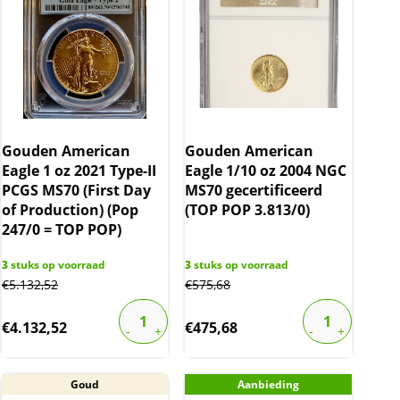
Gouden American
Gouden American
Eagle 1 oz 2021 Type-II
Eagle 1/10 oz 2004 NGC
PCGS MS70 (First Day
MS70 gecertificeerd
of Production) (Pop
(TOP POP 3.813/0)
247/0 = TOP POP)
3
stuks op voorraad
3
stuks op voorraad
€
5.132,52
€
575,68
€
4.132,52
€
475,68
Goud
Aanbieding