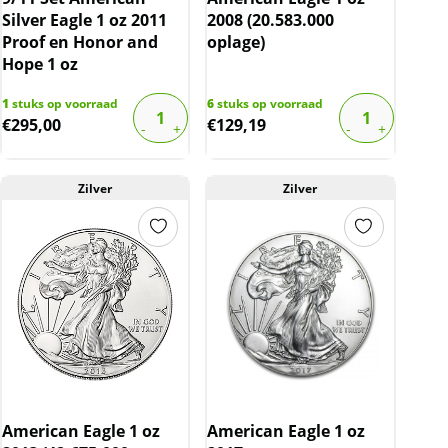
Silver Eagle 1 oz 2011
2008 (20.583.000
Proof en Honor and
oplage)
Hope 1 oz
1
stuks op voorraad
6
stuks op voorraad
€
295,00
€
129,19
Zilver
Zilver
American Eagle 1 oz
American Eagle 1 oz