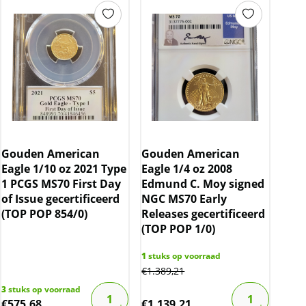
Gouden American
Gouden American
Eagle 1/10 oz 2021 Type
Eagle 1/4 oz 2008
1 PCGS MS70 First Day
Edmund C. Moy signed
of Issue gecertificeerd
NGC MS70 Early
(TOP POP 854/0)
Releases gecertificeerd
(TOP POP 1/0)
1
stuks op voorraad
€
1.389,21
3
stuks op voorraad
€
575,68
€
1.139,21