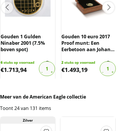
Ned
Gul
Gouden 1 Gulden
Gouden 10 euro 2017
(19
Ninaber 2001 (7.5%
Proof munt: Een
10%
boven spot)
Eerbetoon aan Johan
Cruijff
1287
€
17,
6
stuks op voorraad
2
stuks op voorraad
€
1.713,94
€
1.493,19
€
1
Meer van de American Eagle collectie
Toont 24 van 131 items
Zilver