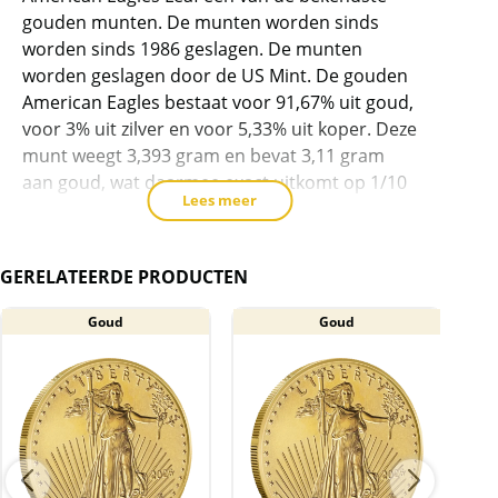
product
gouden munten. De munten worden sinds
toe
worden sinds 1986 geslagen. De munten
te
worden geslagen door de US Mint. De gouden
voegen
American Eagles bestaat voor 91,67% uit goud,
voor 3% uit zilver en voor 5,33% uit koper. Deze
munt weegt 3,393 gram en bevat 3,11 gram
aan goud, wat daarmee exact uitkomt op 1/10
Lees meer
ounce goud.
Levering
GERELATEERDE PRODUCTEN
De munten worden in een plastic
capsule geleverd.
Goud
Goud
A
BTW
Gouden munten zijn vrijgesteld van btw.