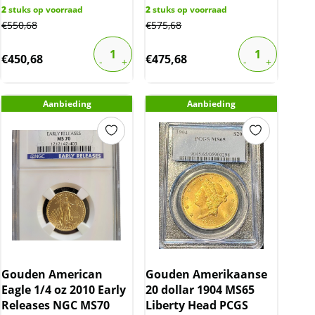
2
stuks op voorraad
2
stuks op voorraad
€
550,68
€
575,68
€
450,68
€
475,68
Aanbieding
Aanbieding
Gouden American
Gouden Amerikaanse
Eagle 1/4 oz 2010 Early
20 dollar 1904 MS65
Releases NGC MS70
Liberty Head PCGS