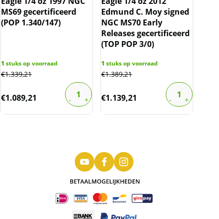
Eagle 1/4 oz 1997 NGC
Eagle 1/4 oz 2012
MS69 gecertificeerd
Edmund C. Moy signed
(POP 1.340/147)
NGC MS70 Early
Releases gecertificeerd
(TOP POP 3/0)
1
stuks op voorraad
1
stuks op voorraad
€
1.339,21
€
1.389,21
€
1.089,21
€
1.139,21