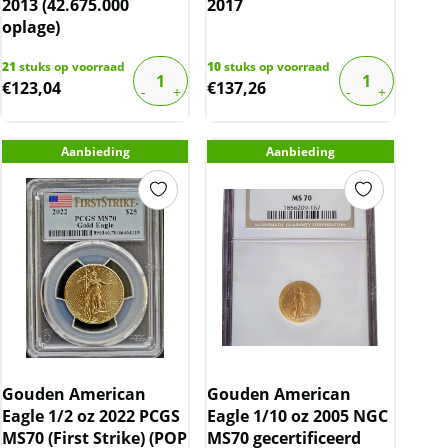
2013 (42.675.000
2017
oplage)
21
stuks op voorraad
10
stuks op voorraad
€
123,04
€
137,26
Aanbieding
Aanbieding
Gouden American
Gouden American
Eagle 1/2 oz 2022 PCGS
Eagle 1/10 oz 2005 NGC
MS70 (First Strike) (POP
MS70 gecertificeerd