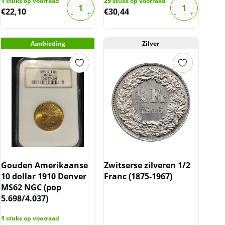
1
stuks op voorraad
29
stuks op voorraad
€
22,10
€
30,44
Aanbieding
Zilver
Gouden Amerikaanse
Zwitserse zilveren 1/2
10 dollar 1910 Denver
Franc (1875-1967)
MS62 NGC (pop
5.698/4.037)
1
stuks op voorraad