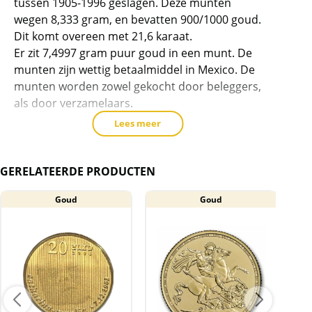
tussen 1905-1996 geslagen. Deze munten
product
wegen 8,333 gram, en bevatten 900/1000 goud.
toe
Dit komt overeen met 21,6 karaat.
te
Er zit 7,4997 gram puur goud in een munt. De
voegen
munten zijn wettig betaalmiddel in Mexico. De
munten worden zowel gekocht door beleggers,
als door verzamelaars.
Lees meer
Op de voorzijde van de 10 pesos Mexico staat
de afbeelding van het wapen van Mexico met
een adelaar met een slang in de bek. Op de
GERELATEERDE PRODUCTEN
acherzijde van deze staat een portret van
Hidalgo. De munten zijn geslagen vanaf 1905
Goud
Goud
tot en met 1996. Waarbij de 1959 voornamelijk
als Restrike is geslagen tussen 1961 en 1972
bovenop de oorspronkelijke 50.000 van 1959.
Levering
De munt wordt geleverd in een plastic hoesje.