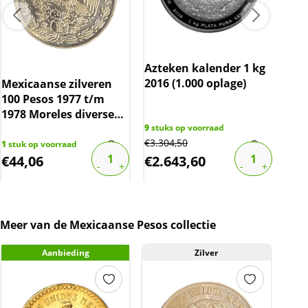
Azteken kalender 1 kg
2016 (1.000 oplage)
Mexicaanse zilveren
Kon
100 Pesos 1977 t/m
kg 
1978 Moreles diverse
jaren (per stuk)
9
stuks op voorraad
€
3.304,50
1
stuk op voorraad
1
stu
€
44,06
€
2.643,60
€
2
Meer van de Mexicaanse Pesos collectie
Aanbieding
Zilver