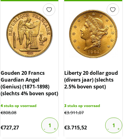
Gouden 20 Francs
Liberty 20 dollar goud
Guardian Angel
(divers jaar) (slechts
(Genius) (1871-1898)
2.5% boven spot)
(slechts 4% boven spot)
4
stuks op voorraad
3
stuks op voorraad
€
808,08
€
3.911,07
€
727,27
€
3.715,52