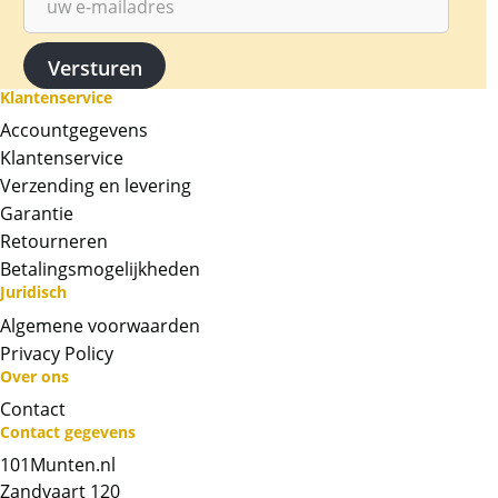
de afbeelding van het wapen van Mexico met
een adelaar met een slang in de bek. Op de
acherzijde van deze staat een portret van
Hidalgo. De munten zijn geslagen vanaf 1905
Klantenservice
tot en met 1996. Waarbij de 1959 voornamelijk
Accountgegevens
als Restrike is geslagen tussen 1961 en 1972
Klantenservice
bovenop de oorspronkelijke 50.000 van 1959.
Verzending en levering
Levering
Garantie
De munt wordt geleverd in een plastic hoesje.
Retourneren
Betalingsmogelijkheden
Kwaliteit
Juridisch
De munt komt niet direct van de producent af.
Algemene voorwaarden
De munt kan gebruikssporen (krasjes/vlekjes)
Privacy Policy
bevatten.
Over ons
BTW
Contact
Gouden munten zijn vrijgesteld van btw.
Contact gegevens
101Munten.nl
Zandvaart 120
Chat met ons