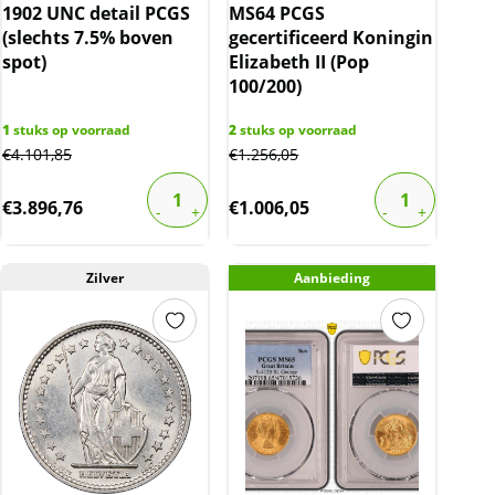
1902 UNC detail PCGS
MS64 PCGS
(slechts 7.5% boven
gecertificeerd Koningin
spot)
Elizabeth II (Pop
100/200)
1
stuks op voorraad
2
stuks op voorraad
€
4.101,85
€
1.256,05
€
3.896,76
€
1.006,05
Zilver
Aanbieding