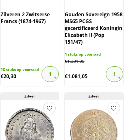
Zilveren 2 Zwitserse
Gouden Sovereign 1958
Francs (1874-1967)
MS65 PCGS
gecertificeerd Koningin
Elizabeth II (Pop
151/47)
1
stuks op voorraad
€
1.331,05
13
stuks op voorraad
€
20,30
€
1.081,05
Zilver
Zilver