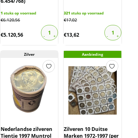
6.454/768)
1
stuks op voorraad
321
stuks op voorraad
€
6.120,56
€
17,02
€
5.120,56
€
13,62
Zilver
Aanbieding
Nederlandse zilveren
Zilveren 10 Duitse
Tientje 1997 Muntrol
Marken 1972-1997 (per