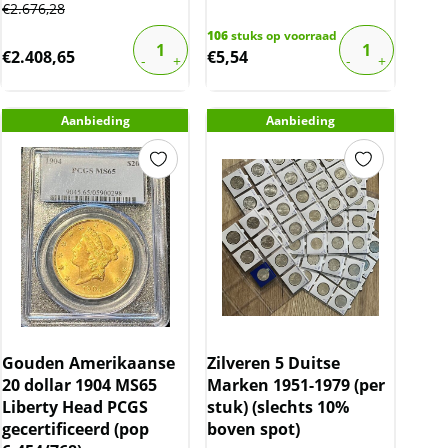
€
2.676,28
106
stuks op voorraad
€
2.408,65
€
5,54
Aanbieding
Aanbieding
Gouden Amerikaanse
Zilveren 5 Duitse
20 dollar 1904 MS65
Marken 1951-1979 (per
Liberty Head PCGS
stuk) (slechts 10%
gecertificeerd (pop
boven spot)