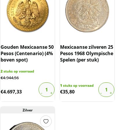
Gouden Mexicaanse 50
Mexicaanse zilveren 25
Pesos (Centenario) (4%
Pesos 1968 Olympische
boven spot)
Spelen (per stuk)
2
stuks op voorraad
€
4.944,56
1
stuks op voorraad
€
4.697,33
€
35,80
Zilver