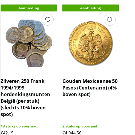
Aanbieding
Aanbieding
Zilveren 250 Frank
Gouden Mexicaanse 50
1994/1999
Pesos (Centenario) (4%
herdenkingsmunten
boven spot)
België (per stuk)
(slechts 10% boven
spot)
13
stuks op voorraad
2
stuks op voorraad
€
42,15
€
4.944,56