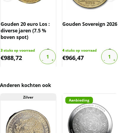
Kwaliteit
De munt komt niet direct van de producent af.
De munt kan gebruikssporen (krasjes/vlekjes)
Gouden 20 euro Los :
Gouden Sovereign 2026
Gou
bevatten.
diverse jaren (7.5 %
197
BTW
boven spot)
Ant
Gouden munten zijn vrijgesteld van btw.
3
stuks op voorraad
4
stuks op voorraad
8
stu
€
988,72
€
966,47
€
9
Anderen kochten ook
Zilver
Aanbieding