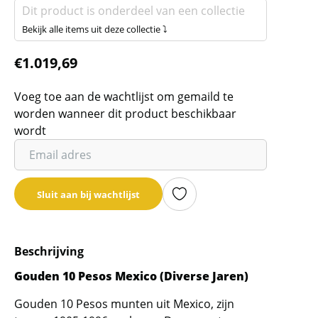
Dit product is onderdeel van een collectie
Bekijk alle items uit deze collectie ⤵
€
1.019,69
Voeg toe aan de wachtlijst om gemaild te
worden wanneer dit product beschikbaar
wordt
Vul
je
email
Sluit aan bij wachtlijst
adres
in
om
Beschrijving
de
wachtlijst
Gouden 10 Pesos Mexico (Diverse Jaren)
voor
Gouden 10 Pesos munten uit Mexico, zijn
dit