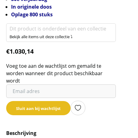
In originele doos
Oplage 800 stuks
Dit product is onderdeel van een collectie
Bekijk alle items uit deze collectie ⤵
€
1.030,14
Voeg toe aan de wachtlijst om gemaild te
worden wanneer dit product beschikbaar
wordt
Vul
je
email
Sluit aan bij wachtlijst
adres
in
om
Beschrijving
de