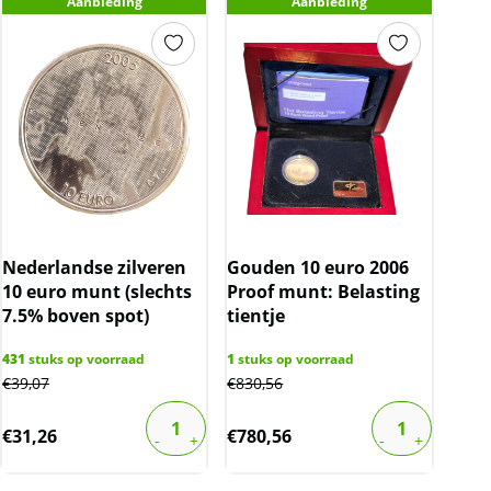
Aanbieding
Aanbieding
Nederlandse zilveren
Gouden 10 euro 2006
10 euro munt (slechts
Proof munt: Belasting
7.5% boven spot)
tientje
431
stuks op voorraad
1
stuks op voorraad
€
39,07
€
830,56
€
31,26
€
780,56