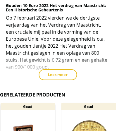
wachtlijst
Gouden 10 Euro 2022 Het verdrag van Maastricht:
Een Historische Gebeurtenis
voor
Op 7 februari 2022 vierden we de dertigste
dit
verjaardag van het Verdrag van Maastricht,
product
een cruciale mijlpaal in de vorming van de
toe
Europese Unie. Voor deze gelegenheid is o.a.
te
het gouden tientje 2022 Het Verdrag van
voegen
Maastricht geslagen in een oplage van 800
stuks. Het gewicht is 6.72 gram en een gehalte
van 900/1000 goud.
Lees meer
Betekenis en Impact
Het Verdrag van Maastricht bracht aanzienlijke
veranderingen in de instituten en
GERELATEERDE PRODUCTEN
besluitvormingsprocessen van de Europese
Economische Gemeenschap met zich mee. Het
Goud
Goud
A
verbreedde de reikwijdte van Europese
Gemeenschap-verdragen en omvatte niet
alleen economische aangelegenheden, maar