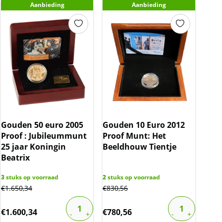
Aanbieding
Aanbieding
Gouden 50 euro 2005
Gouden 10 Euro 2012
Proof : Jubileummunt
Proof Munt: Het
25 jaar Koningin
Beeldhouw Tientje
Beatrix
3
stuks op voorraad
2
stuks op voorraad
€
1.650,34
€
830,56
€
1.600,34
€
780,56