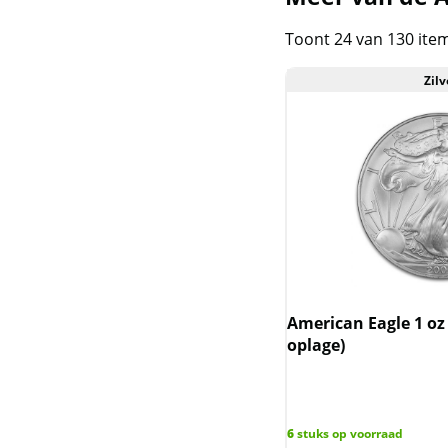
Krugerrand zilver
Toont 24 van 130 ite
Lunar III - Australie
Zilv
2020-2031
Lunar II - Australie
2008-2019
Lunar I - Australie 1999-
2010
Lunar UK
American Eagle 1 oz 
Mexican Libertad
oplage)
Nederlandse
Koninkrijksmunten
(incl. Nederlandse
6
stuks op voorraad