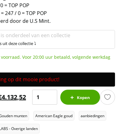
0 = TOP POP
 = 247 / 0 = TOP POP
rd door de U.S Mint.
 is onderdeel van een collectie
s uit deze collectie ⤵
 voorraad. Voor 20:00 uur betaald, volgende werkdag
ting op dit mooie product!
Gouden
€
4.132,52
Kopen
American
Eagle
Gouden munten
American Eagle goud
aanbiedingen
1
oz
LABS - Overige landen
2021