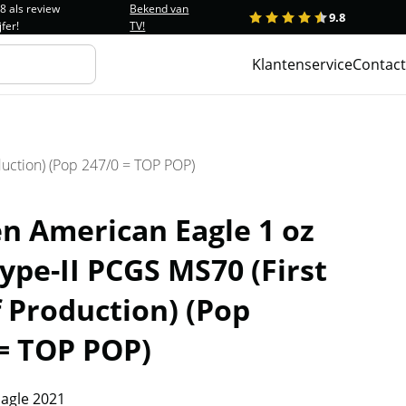
.8 als review
Bekend van
9.8
1
2
3
4
5
jfer!
TV!
Klantenservice
Contact
uction) (Pop 247/0 = TOP POP)
n American Eagle 1 oz
ype-II PCGS MS70 (First
 Production) (Pop
 = TOP POP)
agle 2021