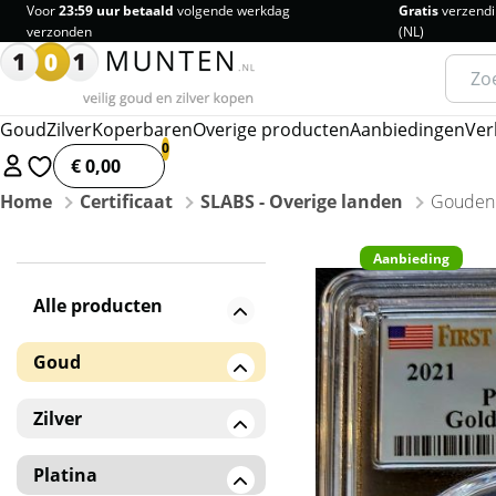
Voor
23:59 uur betaald
volgende werkdag
Gratis
verzendi
verzonden
(NL)
Zoeke
naar:
Goud
Zilver
Koperbaren
Overige producten
Aanbiedingen
Ver
€ 0,00
Home
Certificaat
SLABS - Overige landen
Gouden 
Aanbieding
Alle producten
Goud
Gouden baren
Zilver
Gouden munten
Zilveren baren
Platina