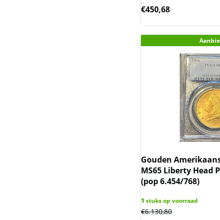
€
450,68
Somalische Aap en
Luipaard
Aanbie
Somalische Olifant
Tokelau en Haaien
Trade dollar
Wedge-tailed eagle
Wiener Philharmoniker
Gouden Amerikaanse
Zambia Olifant
MS65 Liberty Head P
(pop 6.454/768)
Zanzibar
1
stuks op voorraad
Zuid-Korea
€
6.130,80