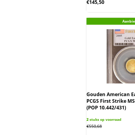
€
145,50
Overzeese
Gebiedsdelen)
Aanbie
Niue (Nieuw-Zeeland)
Noah Ark (Armenie)
Oekraine
Queen's Beast & Tudor
Beast UK
Rwanda / Ruanda
Gouden American Ea
Saltwater Crocodile en
PCGS First Strike MS
Emu
(POP 10.442/431)
2
stuks op voorraad
Sierra Leone
€
550,68
Somaliland