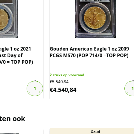
gs.com/cert/43766740
n originele slab van PCGS geleverd,
inbegrepen.
gle 1 oz 2021
Gouden American Eagle 1 oz 2009
t voorraad geleverd, en komen
ast Day of
PCGS MS70 (POP 714/0 =TOP POP)
reeks van de producent af. Echter
0/0 = TOP POP)
bbing, de slab/capsule niet uit
2
stuks op voorraad
€
5.540,84
€
4.540,84
rijgesteld van BTW.
ten ook
Goud