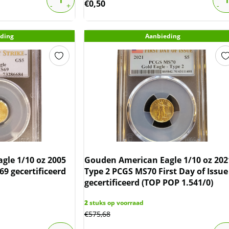
€
0,50
ding
Aanbieding
gle 1/10 oz 2005
Gouden American Eagle 1/10 oz 202
69 gecertificeerd
Type 2 PCGS MS70 First Day of Issue
gecertificeerd (TOP POP 1.541/0)
2
stuks op voorraad
€
575,68