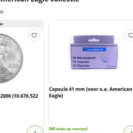
ms
er
Capsule 41 mm (voor o.a. American
Eagle)
2006 (10.676.522
265
stuks op voorraad