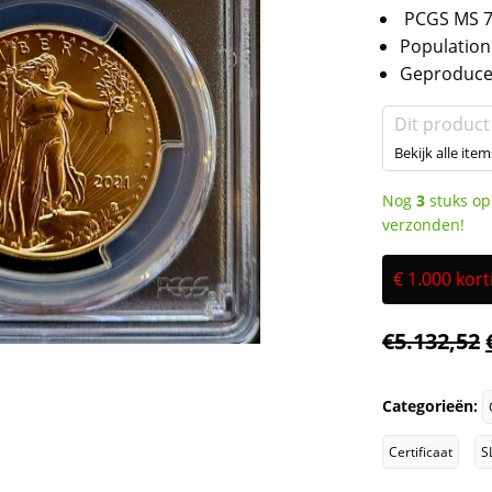
PCGS MS 7
Population
Geproducee
Dit product
Bekijk alle item
Nog
3
stuks op
verzonden!
€ 1.000 kor
€
5.132,52
Categorieën:
Certificaat
S