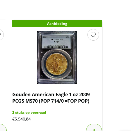
Aanbieding
Gouden American Eagle 1 oz 2009
PCGS MS70 (POP 714/0 =TOP POP)
2
stuks op voorraad
€
5.540,84