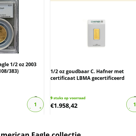
gle 1/2 oz 2003
108/383)
1/2 oz goudbaar C. Hafner met
certificaat LBMA gecertificeerd
9
stuks op voorraad
€
1.958,42
merican Eagle collectie