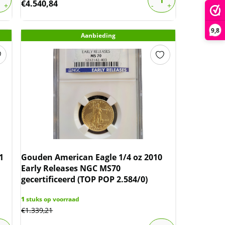
€
4.540,84
9,8
Aanbieding
1
Gouden American Eagle 1/4 oz 2010
Early Releases NGC MS70
gecertificeerd (TOP POP 2.584/0)
1
stuks op voorraad
€
1.339,21