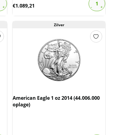
€
1.089,21
Zilver
Gouden American Eagle 1 oz
2021 Type-II PCGS MS70 (First
Day of Production)
De Gouden American Eagle 1 oz 2021 Type-II
PCGS MS70 is een prachtige Amerikaanse
munt uitgegeven door de U.S Mint. Op de
voorkant staat een prachtige afbeelding van
American Eagle 1 oz 2014 (44.006.000
de Eagle, op de achterkant het portret van
oplage)
Walking Liberty. De munt is gegraded door
PCGS en beoordeeld met een kwaliteitsscore
van MS70 (munten kunnen een score krijgen
van 1 t/m 70 waarbij 70 de hoogst mogelijke