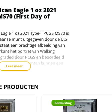
can Eagle 1 oz 2021
MS70 (First Day of
agle 1 oz 2021 Type-II PCGS MS70 is
kaanse munt uitgegeven door de U.S
staat een prachtige afbeelding van
rkant het portret van Walking
gegraded door PCGS en beoordeeld
core van MS70 (munten kunnen een
Lees meer
/m 70 waarbij 70 de hoogst mogelijke
 American Eagles bestaat voor 91,67%
zilver en voor 5,33% uit koper. Deze
E PRODUCTEN
m en bevat 31,11 gram aan goud,
tkomt op 1 ounce goud.
moment van schrijven (8 december
Aanbieding
in deze conditie