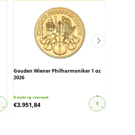
Gouden Wiener Philharmoniker 1 oz
Nederland
2026
(diverse 
Nederlan
3
stuks op voorraad
28
stuks op 
€
3.951,84
€
8,06