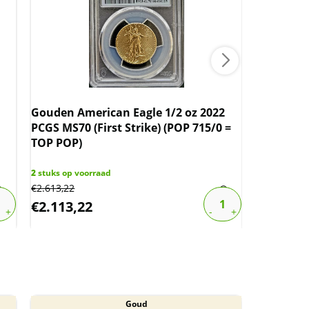
Gouden American Eagle 1/2 oz 2022
Gouden A
PCGS MS70 (First Strike) (POP 715/0 =
Type 1 PC
TOP POP)
246/1.574
2
stuks op voorraad
3
stuks op v
€
2.613,22
€
2.613,22
€
2.113,22
€
2.113,
Goud