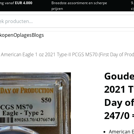
ng vanaf
EUR 4.000
Breedste assortiment en scherpe
9
prijzen
ci
n
kopen
Oplages
Blogs
American Eagle 1 oz 2021 Type-II PCGS MS70 (First Day of Prod
Goude
2021 T
Day of
247/0
American E