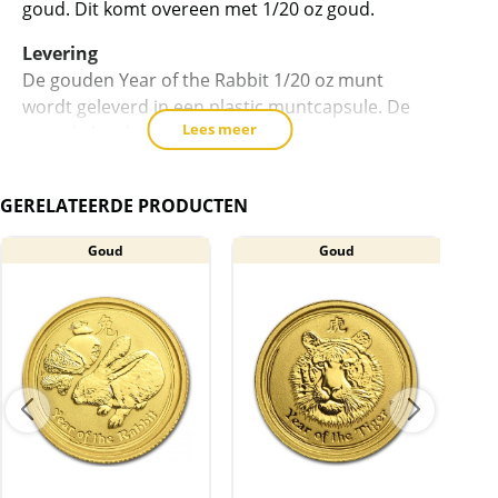
goud. Dit komt overeen met 1/20 oz goud.
voegen
Levering
De gouden Year of the Rabbit 1/20 oz munt
wordt geleverd in een plastic muntcapsule. De
Lees meer
capsule kan krasjes bevatten.
BTW
Gouden munten zijn vrijgesteld van btw.
GERELATEERDE PRODUCTEN
Goud
Goud
A
Gou