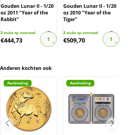
oz 
Gouden Lunar II - 1/20
Gouden Lunar II - 1/20
Rab
oz 2011 "Year of the
oz 2010 "Year of the
Rabbit"
Tiger"
1
stu
€
2.2
2
stuks op voorraad
2
stuks op voorraad
€
444,73
€
509,70
€
2
Anderen kochten ook
Aanbieding
Aanbieding
A