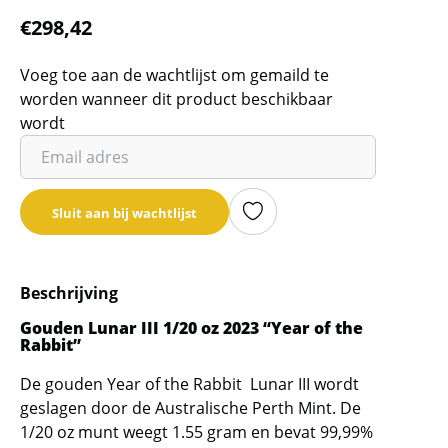
€
298,42
Voeg toe aan de wachtlijst om gemaild te
worden wanneer dit product beschikbaar
wordt
Vul
je
email
Sluit aan bij wachtlijst
adres
in
om
Beschrijving
de
wachtlijst
Gouden Lunar III 1/20 oz 2023 “Year of the
Rabbit”
voor
dit
De gouden Year of the Rabbit Lunar III wordt
product
geslagen door de Australische Perth Mint. De
toe
1/20 oz munt weegt 1.55 gram en bevat 99,99%
te