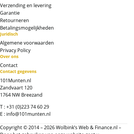
1/20 ounce munt weegt 1.55 gram en bevat
Verzending en levering
99,99% goud. Dit komt overeen met 1/20 oz
Garantie
goud.
Retourneren
Levering
Betalingsmogelijkheden
De gouden Year of the Rabbit 1/20 oz munt
Juridisch
wordt geleverd in een plastic muntcapsule. De
Algemene voorwaarden
capsule kan krasjes bevatten.
Privacy Policy
Over ons
BTW
Contact
Gouden munten zijn vrijgesteld van btw.
Contact gegevens
101Munten.nl
Chat met ons
Zandvaart 120
1764 NW Breezand
Whatsapp ons!
T :
+31 (0)223 74 60 29
E :
info@101munten.nl
Bel ons
Copyright © 2014 – 2026 Wolbink’s Web & Finance.nl –
Contactformulier