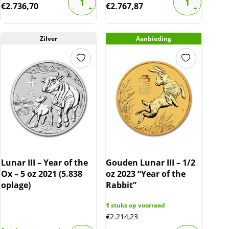
€
2.736,70
€
2.767,87
Zilver
Aanbieding
Lunar III – Year of the
Gouden Lunar III – 1/2
Ox – 5 oz 2021 (5.838
oz 2023 “Year of the
oplage)
Rabbit”
1
stuks op voorraad
€
2.214,23