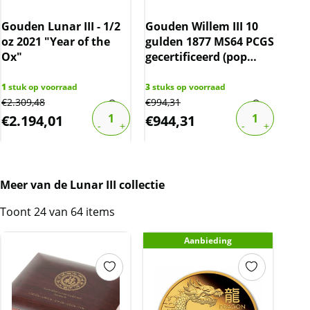
Gouden Lunar III - 1/2
Gouden Willem III 10
Gou
oz 2021 "Year of the
gulden 1877 MS64 PCGS
Pro
Ox"
gecertificeerd (pop
Kon
39/293)
1
stuk op voorraad
3
stuks op voorraad
2
stu
€
2.309,48
€
994,31
€
816
€
2.194,01
€
944,31
€
7
Meer van de Lunar III collectie
Toont 24 van 64 items
Aanbieding