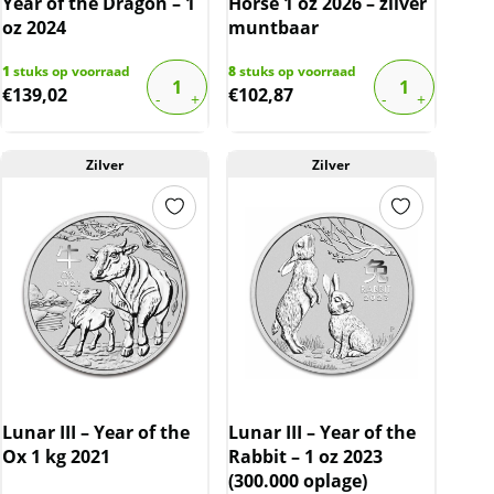
Year of the Dragon – 1
Horse 1 oz 2026 – zilver
oz 2024
muntbaar
1
stuks op voorraad
8
stuks op voorraad
€
139,02
€
102,87
Zilver
Zilver
Lunar III – Year of the
Lunar III – Year of the
Ox 1 kg 2021
Rabbit – 1 oz 2023
(300.000 oplage)