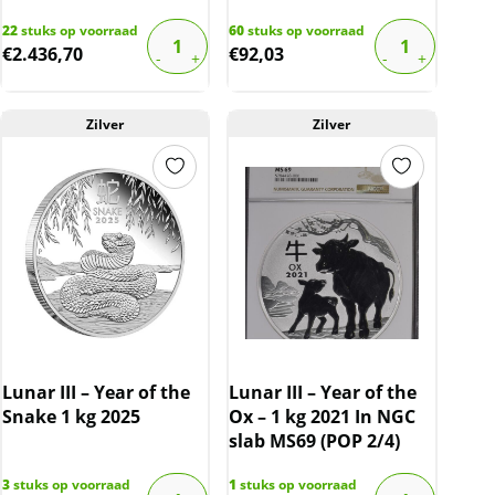
22
stuks op voorraad
60
stuks op voorraad
€
2.436,70
€
92,03
Zilver
Zilver
Lunar III – Year of the
Lunar III – Year of the
Snake 1 kg 2025
Ox – 1 kg 2021 In NGC
slab MS69 (POP 2/4)
3
stuks op voorraad
1
stuks op voorraad