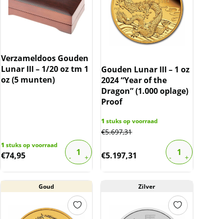
Verzameldoos Gouden
Lunar III – 1/20 oz tm 1
Gouden Lunar III – 1 oz
oz (5 munten)
2024 “Year of the
Dragon” (1.000 oplage)
Proof
1
stuks op voorraad
€
5.697,31
1
stuks op voorraad
€
74,95
€
5.197,31
Goud
Zilver