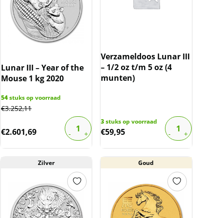
Verzameldoos Lunar III
– 1/2 oz t/m 5 oz (4
Lunar III – Year of the
munten)
Mouse 1 kg 2020
54
stuks op voorraad
€
3.252,11
3
stuks op voorraad
€
2.601,69
€
59,95
Zilver
Goud