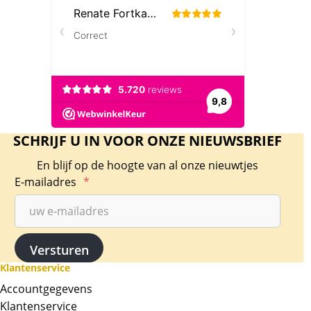
SCHRIJF U IN VOOR ONZE NIEUWSBRIEF
En blijf op de hoogte van al onze nieuwtjes
E-mailadres
*
Gouden Lunar III 1/20 oz 2023 “Year of the
Rabbit”
Klantenservice
De gouden Year of the Rabbit Lunar III wordt
Accountgegevens
geslagen door de Australische Perth Mint. De
Klantenservice