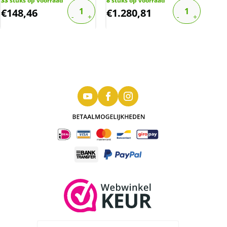
33
stuks op voorraad
8
stuks op voorraad
1
stu
€
148,46
€
1.280,81
€
3