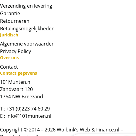
Verzending en levering
het ontwerp van een creditcard. Erg mooi
gepresenteerd. In elke baar is op de
Garantie
achterkant een unie serie nummer
Retourneren
gegraveerd. De creditcard kan krasjes
Betalingsmogelijkheden
bevatten.
Juridisch
Algemene voorwaarden
BTW
Privacy Policy
Goudbaren zijn vrijgesteld van btw.
Over ons
Contact
Chat met ons
Contact gegevens
101Munten.nl
Whatsapp ons!
Zandvaart 120
1764 NW Breezand
Bel ons
T :
+31 (0)223 74 60 29
E :
info@101munten.nl
Contactformulier
Copyright © 2014 – 2026 Wolbink’s Web & Finance.nl –