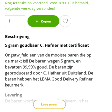
Nog
49
stuks op voorraad. Voor 20:00 uur betaald,
volgende werkdag verzonden!
5
Kopen
gram
goudbaar
Beschrijving
C.Hafner
met
5 gram goudbaar C. Hafner met certificaat
certificaat
Ongetwijfeld een van de mooiste baren die op
LBMA
de markt is!! De baren wegen 5 gram, en
gecertificeerd
bevatten 99,99% goud. De baren zijn
aantal
geproduceerd door C. Hafner uit Duitsland. De
baren hebben het LBMA Good Delivery Refiner
keurmerk.
Levering
De baren worden ingesealed geleverd in het
Lees meer
het ontwerp van een creditcard. Erg mooi