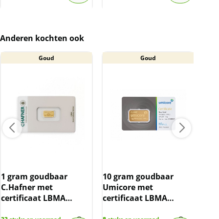
Anderen kochten ook
Goud
Goud
1 gram goudbaar
10 gram goudbaar
1 o
C.Hafner met
Umicore met
Haf
certificaat LBMA
certificaat LBMA
LBM
gecertificeerd
gecertificeerd