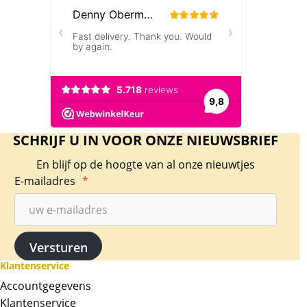
SCHRIJF U IN VOOR ONZE NIEUWSBRIEF
C. Hafner 5 gram goudbaar met certificaat
En blijf op de hoogte van al onze nieuwtjes
Ongetwijfeld een van de mooiste baren die op
E-mailadres
*
de markt is!! De baren wegen 5 gram, en
bevatten 99,99% goud. De baren zijn
geproduceerd door C. Hafner uit Duitsland.
De baren hebben het LBMA Good Delivery
Refiner keurmerk.
Klantenservice
Accountgegevens
Levering
Klantenservice
De baren worden ingesealed geleverd in het