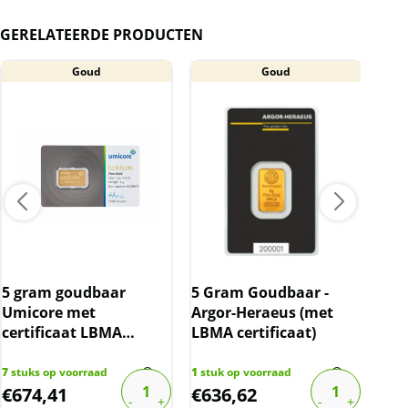
gepresenteerd. In elke baar is op de
achterkant een uniek serie nummer
GERELATEERDE PRODUCTEN
gegraveerd. De creditcard kan krasjes
bevatten.
Goud
Goud
BTW
Goudbaren zijn vrijgesteld van btw.
5 gram goudbaar
5 Gram Goudbaar -
1/4
Umicore met
Argor-Heraeus (met
Haf
certificaat LBMA
LBMA certificaat)
LBM
gecertificeerd
7
stuks op voorraad
1
stuk op voorraad
13
st
€
674,41
€
636,62
€
9