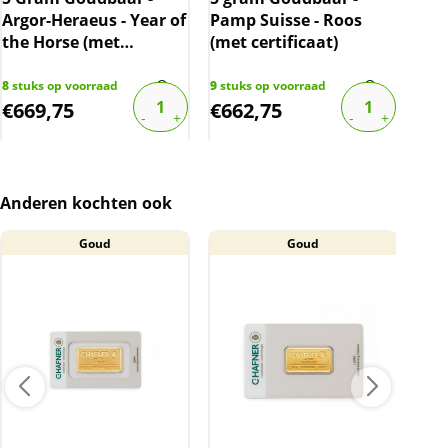
Argor-Heraeus - Year of
Pamp Suisse - Roos
Pam
the Horse (met
(met certificaat)
Lib
certificaat)
cert
8
stuks op voorraad
9
stuks op voorraad
7
stu
€
669,75
€
662,75
€
3
Anderen kochten ook
Goud
Goud
A