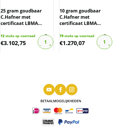
Ned
tie
25 gram goudbaar
10 gram goudbaar
(19
C.Hafner met
C.Hafner met
7.5
certificaat LBMA
certificaat LBMA
gecertificeerd
gecertificeerd
718
s
€
40,
12
stuks op voorraad
79
stuks op voorraad
€
3.102,75
€
1.270,07
€
3