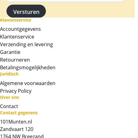
Wij hebben diverse gewichten goud op
voorraad van Argor Heraeus van 1 gram t/m
31,1 gram.
Klantenservice
Accountgegevens
Levering
Klantenservice
De baren worden geleverd ingesealed
Verzending en levering
geleverd in het het ontwerp van een
Garantie
creditcard. Erg mooi gepresenteerd. In elke
baar is op de achterkant een uniek serie
Retourneren
nummer gegraveerd. De creditcard kan
Betalingsmogelijkheden
Juridisch
krasjes bevatten.
Algemene voorwaarden
BTW
Privacy Policy
Goudbaren zijn vrijgesteld van btw.
Over ons
Contact
Chat met ons
Contact gegevens
101Munten.nl
Whatsapp ons!
Zandvaart 120
1764 NW Breezand