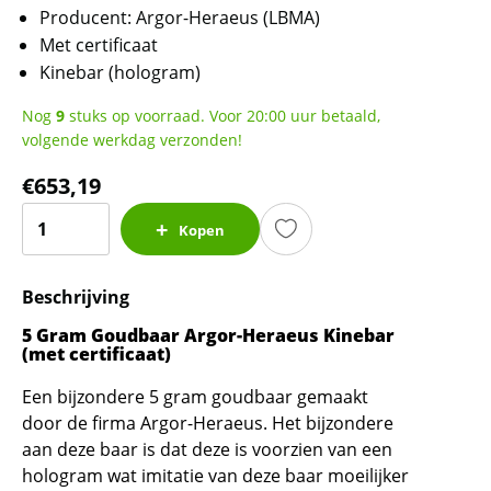
Producent: Argor-Heraeus (LBMA)
Met certificaat
Kinebar (hologram)
Nog
9
stuks op voorraad. Voor 20:00 uur betaald,
volgende werkdag verzonden!
€
653,19
5
Kopen
Gram
Goudbaar
Beschrijving
-
Argor-
5 Gram Goudbaar Argor-Heraeus Kinebar
Heraeus
(met certificaat)
Kinebar
Een bijzondere 5 gram goudbaar gemaakt
(met
door de firma Argor-Heraeus. Het bijzondere
LBMA
aan deze baar is dat deze is voorzien van een
certificaat)
hologram wat imitatie van deze baar moeilijker
aantal