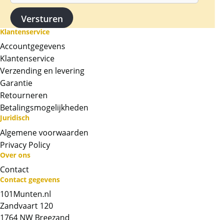
Wij hebben diverse gewichten goud op
voorraad van Argor Heraeus van 1 gram t/m
31,1 gram.
Klantenservice
Accountgegevens
Levering
Klantenservice
De baren worden geleverd ingesealed
Verzending en levering
geleverd in het het ontwerp van een
Garantie
creditcard. Erg mooi gepresenteerd. In elke
baar is op de achterkant een uniek serie
Retourneren
nummer gegraveerd. De creditcard kan
Betalingsmogelijkheden
Juridisch
krasjes bevatten.
Algemene voorwaarden
BTW
Privacy Policy
Goudbaren zijn vrijgesteld van btw.
Over ons
Contact
Chat met ons
Contact gegevens
101Munten.nl
Whatsapp ons!
Zandvaart 120
1764 NW Breezand