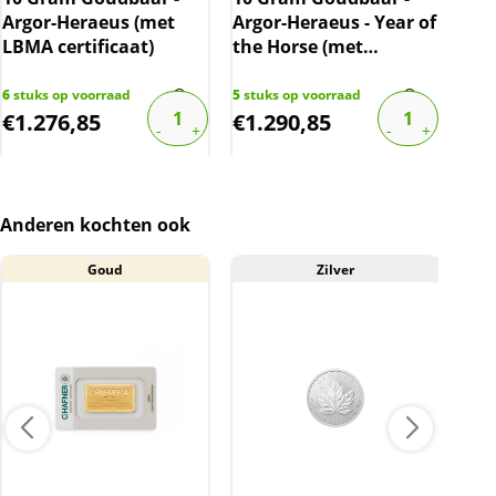
Argor-Heraeus (met
Argor-Heraeus - Year of
Arg
LBMA certificaat)
the Horse (met
(me
certificaat)
6
stuks op voorraad
5
stuks op voorraad
9
stu
€
1.276,85
€
1.290,85
€
6
Anderen kochten ook
Goud
Zilver