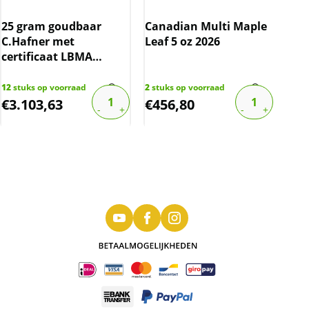
25 gram goudbaar
Canadian Multi Maple
1 g
C.Hafner met
Leaf 5 oz 2026
Gei
certificaat LBMA
gecertificeerd
12
stuks op voorraad
2
stuks op voorraad
17
st
€
3.103,63
€
456,80
€
1