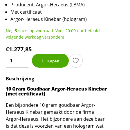
Producent: Argor-Heraeus (LBMA)
Met certificaat
Argor-Heraeus Kinebar
(hologram)
Nog
5
stuks op voorraad. Voor 20:00 uur betaald,
volgende werkdag verzonden!
€
1.277,85
10
Kopen
Gram
Goudbaar
Beschrijving
-
Argor-
10 Gram Goudbaar Argor-Heraeus Kinebar
Heraeus
(met certificaat)
Kinebar
Een bijzondere 10 gram goudbaar Argor-
(met
Heraeus Kinebar gemaakt door de firma
LBMA
Argor-Heraeus. Het bijzondere aan deze baar
certificaat)
is dat deze is voorzien van een hologram wat
aantal