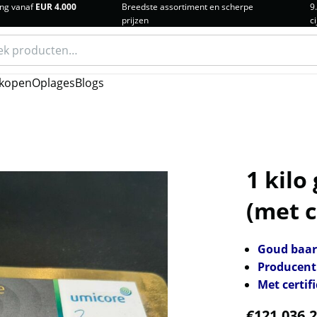
ng vanaf
EUR 4.000
Breedste assortiment en scherpe
9
prijzen
ci
n
kopen
Oplages
Blogs
1 kilo
(met c
Goud baar
Producent
Met certif
€
121.036,