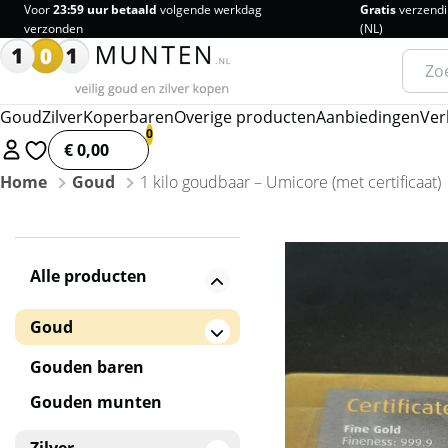
Voor
23:59 uur betaald
volgende werkdag
Gratis
verzendi
verzonden
(NL)
Zoeke
naar:
Goud
Zilver
Koperbaren
Overige producten
Aanbiedingen
Ver
€ 0,00
Home
Goud
1 kilo goudbaar – Umicore (met certificaat)
Alle producten
Goud
Gouden baren
Gouden munten