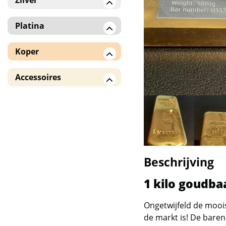
Zilver
Zilveren baren
Platina
Zilveren munten
Platina munten
Koper
American Eagle
Koperen baren /
Accessoires
!! Monsterboxen !!
munten
Monsterboxen en
Overige landen
verzameldozen
5 Blessings
Tubes en hoesjes
Capsules
Andorra Eagle
Beschrijving
Batavia en Rooster
1 kilo goudba
(Royal Australian Mint /
RAM)
Ongetwijfeld de mooi
Benin
de markt is! De bare