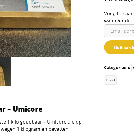
Voeg toe aan
wanneer dit 
Vul
je
email
Sluit aan b
adres
in
om
Categorieën:
de
wachtlijst
Goud
voor
dit
product
ar – Umicore
toe
te
ste
1 kilo goudbaar – Umicore
die op
voegen
n wegen 1 kilogram en bevatten