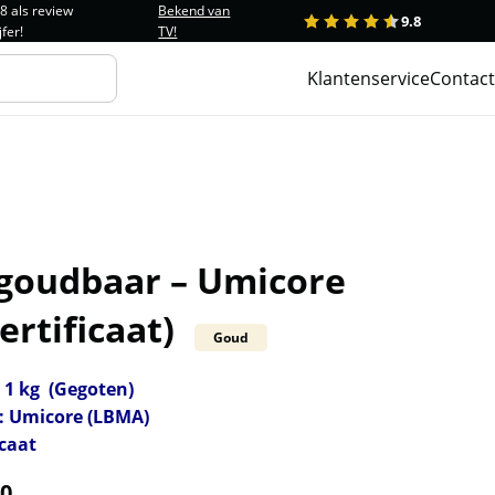
.8 als review
Bekend van
9.8
1
2
3
4
5
jfer!
TV!
Klantenservice
Contact
 goudbaar – Umicore
ertificaat)
Goud
 1 kg (Gegoten)
: Umicore (LBMA)
icaat
20