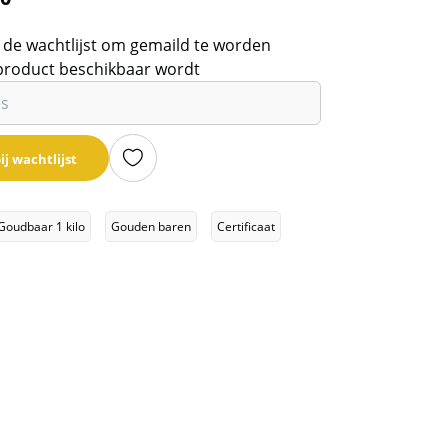
 de wachtlijst om gemaild te worden
product beschikbaar wordt
ij wachtlijst
Goudbaar 1 kilo
Gouden baren
Certificaat