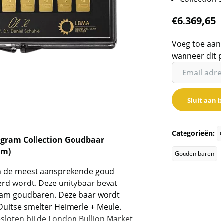
€
6.369,65
Voeg toe aan
wanneer dit 
Vul
je
email
Sluit aan b
adres
in
om
Categorieën:
 gram Collection Goudbaar
de
am)
wachtlijst
Gouden baren
voor
an de meest aansprekende goud
dit
rd wordt. Deze unitybaar bevat
product
gram goudbaren. Deze baar wordt
toe
Duitse smelter Heimerle + Meule.
te
sloten bij de London Bullion Market