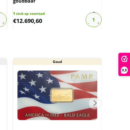
goudbaar
Goud
1
stuk op voorraad
46
stuks op 
€
12.690,60
€
136,79
Goud
9,8