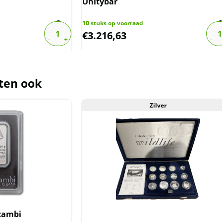
Unitybar
den gezien als beleggingsproduct,
10
stuks op voorraad
 btw.
€
3.216,63
ten ook
Zilver
lcambi