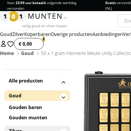
Voor
23:59 uur betaald
volgende werkdag
Gratis
verzendi
verzonden
(NL)
Zoeke
naar:
Goud
Zilver
Koperbaren
Overige producten
Aanbiedingen
Ver
€ 0,00
Home
Goud
50 x 1 gram Heimerle Meule Unity Collect
Alle producten
Goud
Gouden baren
Gouden munten