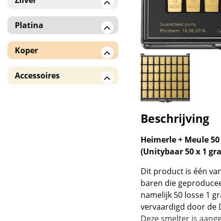
Zilver
Zilveren baren
Platina
Zilveren munten
Platina munten
Koper
American Eagle
Koperen baren /
Accessoires
!! Monsterboxen !!
munten
Monsterboxen en
Overige landen
verzameldozen
Beschrijving
5 Blessings
Tubes en hoesjes
Heimerle + Meule 50
Capsules
Andorra Eagle
(Unitybaar 50 x 1 gr
Batavia en Rooster
Dit product is één v
(Royal Australian Mint /
baren die geproducee
RAM)
namelijk 50 losse 1 
vervaardigd door de 
Benin
Deze smelter is aange