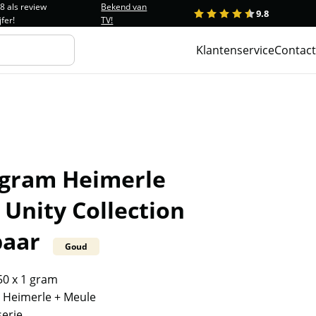
.8 als review
Bekend van
9.8
1
2
3
4
5
jfer!
TV!
Klantenservice
Contact
1 gram Heimerle
Unity Collection
aar
Goud
50 x 1 gram
 Heimerle + Meule
serie