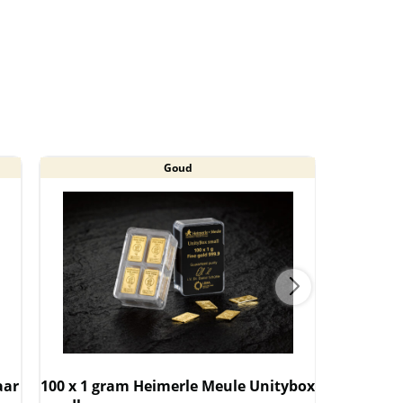
Goud
aar
100 x 1 gram Heimerle Meule Unitybox
1 Gram H