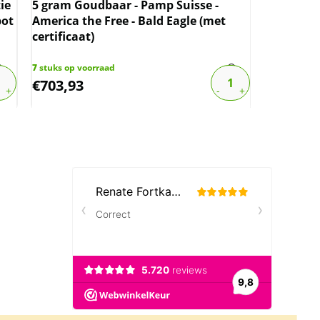
ie
5 gram Goudbaar - Pamp Suisse -
2.5 gram 
pot
America the Free - Bald Eagle (met
250th Ann
certificaat)
Heraldic 
7
stuks op voorraad
2
stuks op v
€
703,93
€
401,96
Neem contact op met op!
Chat met ons