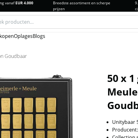
ng vanaf
EUR 4.000
Breedste assortiment en scherpe
9
prijzen
ci
n
kopen
Oplages
Blogs
ion Goudbaar
50 x 
Meule 
Goudb
Unitybaar 
Producent:
Collection 