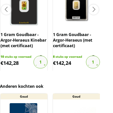
bevatten.
BTW
Goudbaren zijn vrijgesteld van btw.
1 Gram Goudbaar -
1 Gram Goudbaar -
2 G
Argor-Heraeus Kinebar
Argor-Heraeus (met
Arg
(met certificaat)
certificaat)
(me
10
stuks op voorraad
8
stuks op voorraad
12
st
€
142,28
€
142,24
€
2
Anderen kochten ook
Goud
Goud