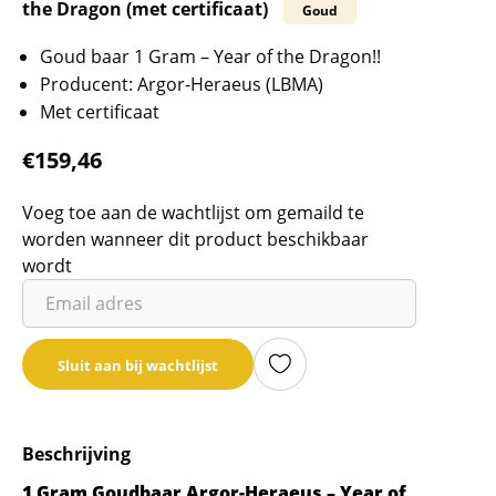
the Dragon (met certificaat)
Goud
Goud baar 1 Gram – Year of the Dragon!!
Producent: Argor-Heraeus (LBMA)
Met certificaat
€
159,46
Voeg toe aan de wachtlijst om gemaild te
worden wanneer dit product beschikbaar
wordt
Vul
je
email
Sluit aan bij wachtlijst
adres
in
om
Beschrijving
de
wachtlijst
1 Gram Goudbaar Argor-Heraeus – Year of