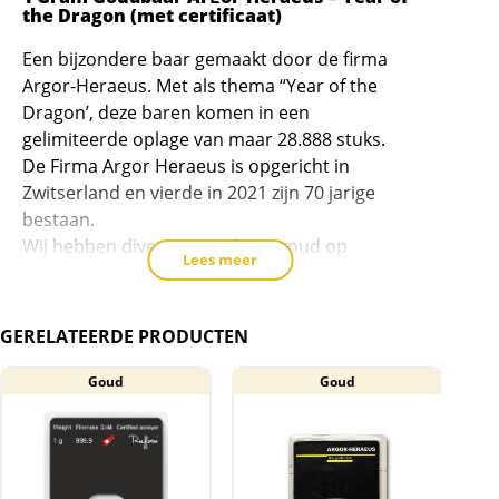
the Dragon (met certificaat)
voor
dit
Een bijzondere baar gemaakt door de firma
product
Argor-Heraeus. Met als thema “Year of the
toe
Dragon’, deze baren komen in een
te
gelimiteerde oplage van maar 28.888 stuks.
voegen
De Firma Argor Heraeus is opgericht in
Zwitserland en vierde in 2021 zijn 70 jarige
bestaan.
Wij hebben diverse gewichten goud op
Lees meer
voorraad van Argor Heraeus van 1 gram t/m
31,1 gram.
GERELATEERDE PRODUCTEN
Levering
De baren worden geleverd ingesealed geleverd
Goud
Goud
in het het ontwerp van een creditcard. Erg
mooi gepresenteerd. In elke baar is op de
achterkant een uniek serie nummer
gegraveerd. De creditcard kan krasjes