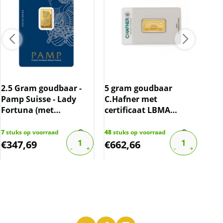
2.5 Gram goudbaar -
5 gram goudbaar
1 G
Pamp Suisse - Lady
C.Hafner met
Pam
Fortuna (met
certificaat LBMA
For
certificaat)
gecertificeerd
cert
7
stuks op voorraad
48
stuks op voorraad
14
st
€
347,69
€
662,66
€
1