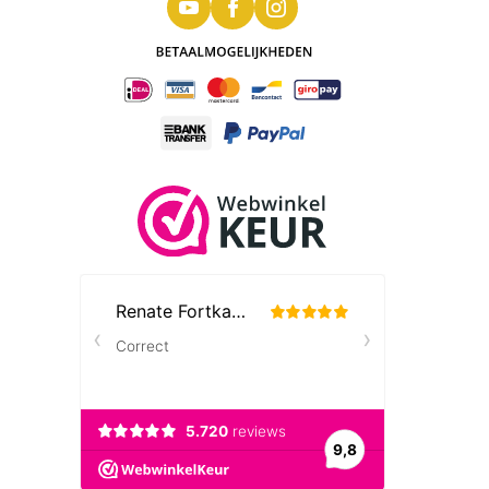
1 Gram Goudbaar Argor-Heraeus Kinebar
(met certificaat)
Een bijzonder 1 gram goudbaar gemaakt door
de firma Argor-Heraeus.
Dit is het kleinste baartje uit de zogenoemde
Kinebaar serie. Het bijzondere aan deze baar