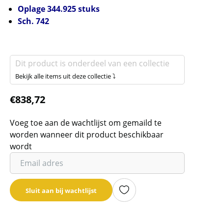
Oplage 344.925 stuks
Sch. 742
Dit product is onderdeel van een collectie
Bekijk alle items uit deze collectie ⤵
€
838,72
Voeg toe aan de wachtlijst om gemaild te
worden wanneer dit product beschikbaar
wordt
Vul
je
email
Sluit aan bij wachtlijst
adres
in
om