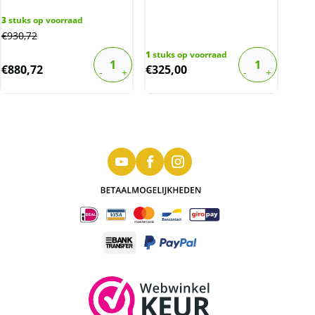
3
stuks op voorraad
€
930,72
1
stuks op voorraad
€
880,72
€
325,00
Gouden 10 gulden 1897 streepje onder 7
Wilhelmina
De gouden 10 gulden 1897 streepje onder 7, is