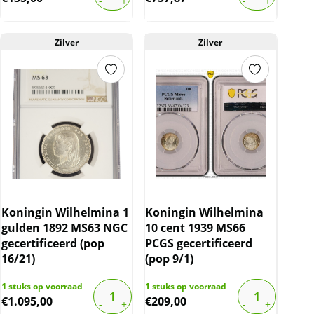
was:
is:
€175,00.
€135,00.
Zilver
Zilver
Koningin Wilhelmina 1
Koningin Wilhelmina
gulden 1892 MS63 NGC
10 cent 1939 MS66
gecertificeerd (pop
PCGS gecertificeerd
16/21)
(pop 9/1)
1
stuks op voorraad
1
stuks op voorraad
€
1.095,00
€
209,00