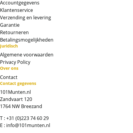
Accountgegevens
Foto
Klantenservice
De foto bij dit artikel is ter indicatie. De munt
Verzending en levering
die wij te koop aanbieden een andere kwaliteit
Garantie
hebben dan de munt op de foto.
Retourneren
Levering
tien gulden 1897 streepje onder 7
Betalingsmogelijkheden
Juridisch
Deze munt wordt in een plastic zakje geleverd.
De munten zijn van diverse kwaliteiten en
Algemene voorwaarden
kunnen heel soms montagesporen bevatten.
Privacy Policy
Over ons
BTW
Contact
Deze gouden munten zijn vrijgesteld van btw.
Contact gegevens
101Munten.nl
Chat met ons
Zandvaart 120
1764 NW Breezand
Whatsapp ons!
T :
+31 (0)223 74 60 29
E :
info@101munten.nl
Bel ons