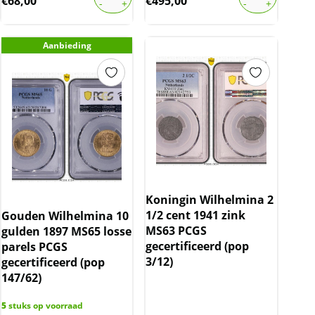
€
68,00
€
495,00
Aanbieding
Koningin Wilhelmina 2
1/2 cent 1941 zink
Gouden Wilhelmina 10
MS63 PCGS
gulden 1897 MS65 losse
gecertificeerd (pop
parels PCGS
3/12)
gecertificeerd (pop
147/62)
5
stuks op voorraad