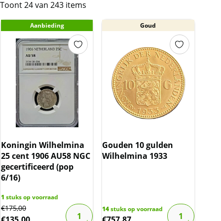
Toont 24 van 243 items
Aanbieding
Goud
Koningin Wilhelmina
Gouden 10 gulden
25 cent 1906 AU58 NGC
Wilhelmina 1933
gecertificeerd (pop
6/16)
1
stuks op voorraad
Original
Current
€
175,00
14
stuks op voorraad
€
135,00
€
757,87
price
price