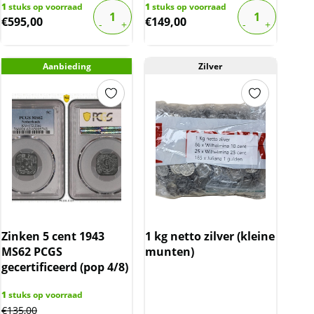
1
stuks op voorraad
1
stuks op voorraad
€
595,00
€
149,00
Aanbieding
Zilver
Zinken 5 cent 1943
1 kg netto zilver (kleine
MS62 PCGS
munten)
gecertificeerd (pop 4/8)
1
stuks op voorraad
€
135,00