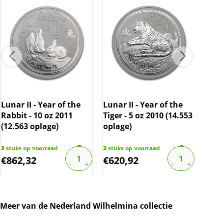
Lunar II - Year of the
Lunar II - Year of the
Kon
Rabbit - 10 oz 2011
Tiger - 5 oz 2010 (14.553
gul
(12.563 oplage)
oplage)
gec
16/
3
stuks op voorraad
2
stuks op voorraad
1
stu
€
862,32
€
620,92
€
1
Meer van de Nederland Wilhelmina collectie