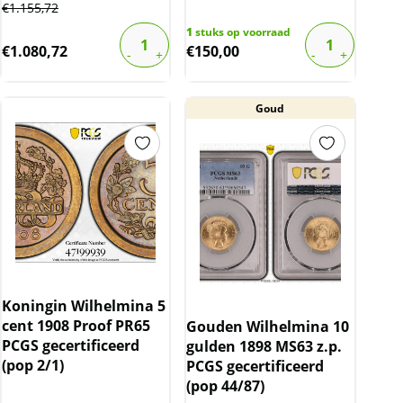
€
1.155,72
1
stuks op voorraad
€
1.080,72
€
150,00
Goud
Koningin Wilhelmina 5
cent 1908 Proof PR65
Gouden Wilhelmina 10
PCGS gecertificeerd
gulden 1898 MS63 z.p.
(pop 2/1)
PCGS gecertificeerd
(pop 44/87)