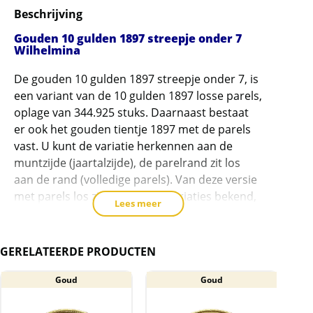
Beschrijving
de
wachtlijst
Gouden 10 gulden 1897 streepje onder 7
Wilhelmina
voor
dit
De gouden 10 gulden 1897 streepje onder 7, is
product
een variant van de 10 gulden 1897 losse parels,
toe
oplage van 344.925 stuks. Daarnaast bestaat
te
er ook het gouden tientje 1897 met de parels
voegen
vast. U kunt de variatie herkennen aan de
muntzijde (jaartalzijde), de parelrand zit los
aan de rand (volledige parels). Van deze versie
met parels los zijn meerdere variaties bekend,
Lees meer
zoals de overslag uit 1892,
met een extra
streepje onder de 7
en de dubbel geplaatste 7.
GERELATEERDE PRODUCTEN
Oplage
Gouden tientjes zijn tussen 1892-1933 in
Goud
Goud
verschillende oplages geslagen. Totaal zijn er
ruim 20 miljoen 10 gulden munten geslagen. In