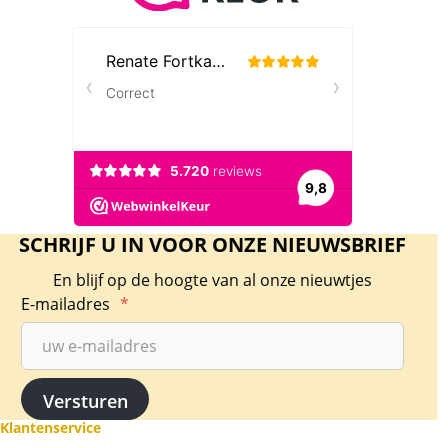
een variant van de 10 gulden 1897 losse
parels, oplage van 344.925 stuks. Daarnaast
bestaat er ook het gouden tientje 1897 met de
parels vast. U kunt de variatie herkennen aan
de muntzijde (jaartalzijde), de parelrand zit los
aan de rand (volledige parels). Van deze versie
met parels los zijn meerdere variaties bekend,
zoals de overslag uit 1892,
met een extra
streepje onder de 7
en de dubbel geplaatste
7.
SCHRIJF U IN VOOR ONZE NIEUWSBRIEF
Oplage
En blijf op de hoogte van al onze nieuwtjes
Gouden tientjes zijn tussen 1892-1933 in
E-mailadres
*
verschillende oplages geslagen. Totaal zijn er
ruim 20 miljoen 10 gulden munten geslagen.
In de ruim 100 jaar na uitgifte, zijn er heel veel
gouden tientjes van Wilhelmina omgesmolten.
Een tientje weegt 6,72 gram en bevat 900/1000
Klantenservice
(90%) goud = 6,048 gram puur goud per munt.