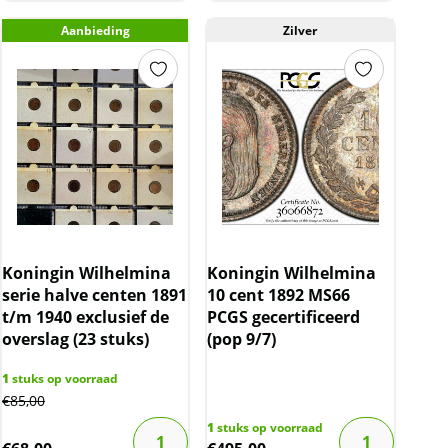
Aanbieding
Zilver
Koningin Wilhelmina
Koningin Wilhelmina
serie halve centen 1891
10 cent 1892 MS66
t/m 1940 exclusief de
PCGS gecertificeerd
overslag (23 stuks)
(pop 9/7)
1
stuks op voorraad
€
85,00
1
stuks op voorraad