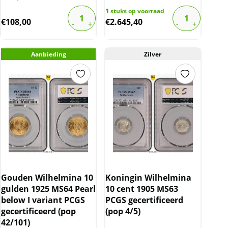
1
stuks op voorraad
€
108,00
€
2.645,40
Aanbieding
Zilver
Gouden Wilhelmina 10
Koningin Wilhelmina
gulden 1925 MS64 Pearl
10 cent 1905 MS63
below I variant PCGS
PCGS gecertificeerd
gecertificeerd (pop
(pop 4/5)
42/101)