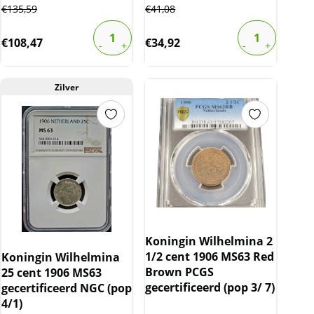
€
135,59
€
41,08
€
108,47
€
34,92
Zilver
Koningin Wilhelmina 2
1/2 cent 1906 MS63 Red
Koningin Wilhelmina
Brown PCGS
25 cent 1906 MS63
gecertificeerd (pop 3/ 7)
gecertificeerd NGC (pop
4/1)