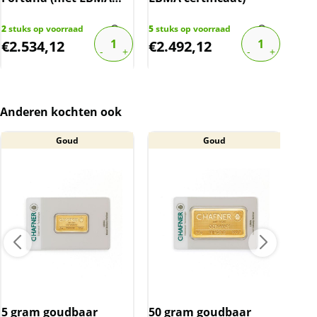
certificaat)
2
stuks op voorraad
5
stuks op voorraad
4
stu
€
2.534,12
€
2.492,12
€
2
Anderen kochten ook
Goud
Goud
5 gram goudbaar
50 gram goudbaar
Ned