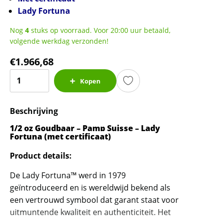
Lady Fortuna
Nog
4
stuks op voorraad. Voor 20:00 uur betaald,
volgende werkdag verzonden!
€
1.966,68
1/2
Kopen
oz
Goudbaar
Beschrijving
-
Pamp
1/2 oz Goudbaar – Pamp Suisse – Lady
Suisse
Fortuna (met certificaat)
-
Product details:
Lady
Fortuna
De Lady Fortuna™ werd in 1979
(met
geïntroduceerd en is wereldwijd bekend als
certificaat)
een vertrouwd symbool dat garant staat voor
aantal
uitmuntende kwaliteit en authenticiteit. Het