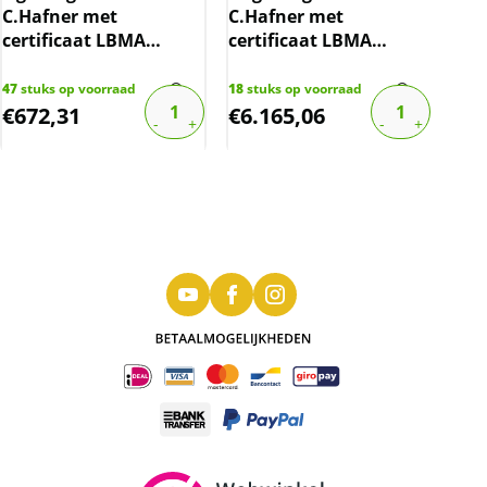
C.Hafner met
C.Hafner met
Jul
certificaat LBMA
certificaat LBMA
195
gecertificeerd
gecertificeerd
47
stuks op voorraad
18
stuks op voorraad
101
s
€
672,31
€
6.165,06
€
2