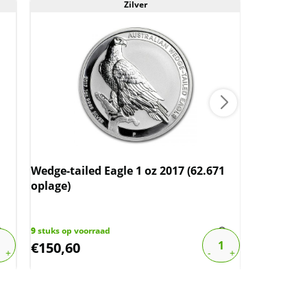
Zilver
Wedge-tailed Eagle 1 oz 2017 (62.671
Wedge-tai
oplage)
9
stuks op voorraad
3
stuks op v
€
150,60
€
143,25