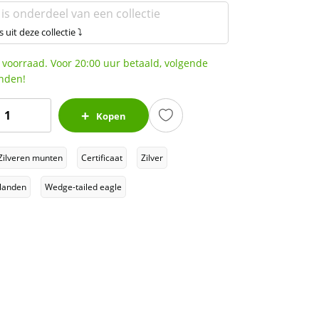
 is onderdeel van een collectie
s uit deze collectie ⤵
 voorraad. Voor 20:00 uur betaald, volgende
nden!
Wedge
Kopen
ailed
agle
Zilveren munten
Certificaat
Zilver
1
z
 landen
Wedge-tailed eagle
2016
igh
elief
NGC
PF69UCAM
antal