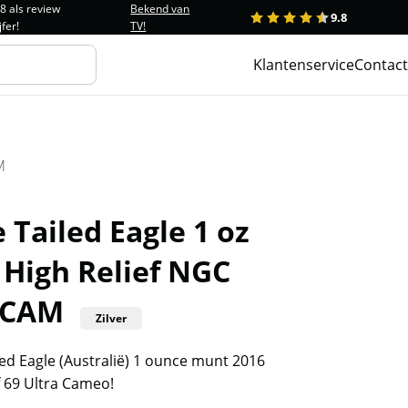
.8 als review
Bekend van
9.8
1
2
3
4
5
jfer!
TV!
Klantenservice
Contact
M
Tailed Eagle 1 oz
 High Relief NGC
UCAM
Zilver
ed Eagle (Australië) 1 ounce munt 2016
69 Ultra Cameo!