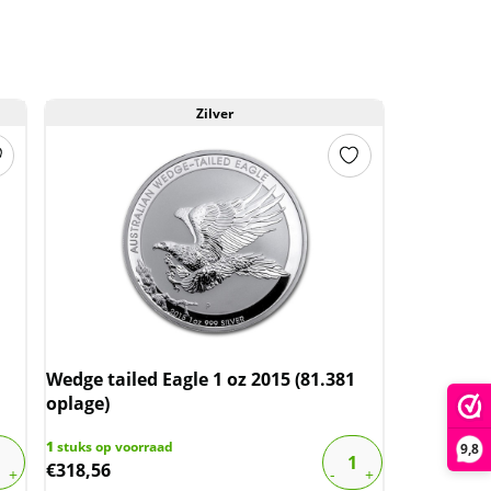
Zilver
Wedge tailed Eagle 1 oz 2015 (81.381
oplage)
1
stuks op voorraad
9,8
€
318,56