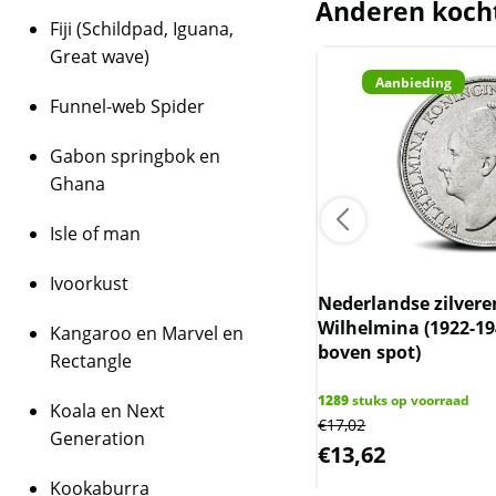
Anderen koch
Wij hebben zo’n 800 s
Fiji (Schildpad, Iguana,
weten over deze circa 
Great wave)
Goud
stuur dan een e-mail
Aanbieding
Funnel-web Spider
BTW
Gabon springbok en
Dit product wordt on
Ghana
houdt in dat wij btw 
behalen op dit produ
Isle of man
niet op de factuur ve
is inclusief btw.
Ivoorkust
Nederlandse zilver
Wilhelmina (1922-19
gram goudbaar C. Hafner met
Kangaroo en Marvel en
boven spot)
ficaat LBMA gecertificeerd
Rectangle
1289
stuks op voorraad
Koala en Next
€
17,02
 op voorraad
Generation
.087,10
€
13,62
Kookaburra