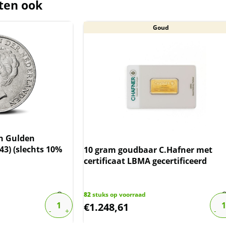
ten ook
labs op voorraad. Als u meer wilt
800 slabs, of slabs wilt verkopen:
Goud
 naar
info@101munten.nl
.
der de margeregel verhandeld. Dit
afdragen over de marge die wij
ct. De btw mag hierdoor door ons
rmeld worden. De prijs op de website
en Gulden
43) (slechts 10%
10 gram goudbaar C.Hafner met
certificaat LBMA gecertificeerd
82
stuks op voorraad
€
1.248,61