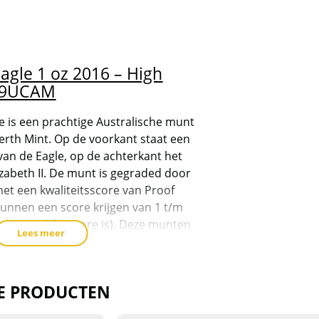
agle 1 oz 2016 – High
F69UCAM
e is een prachtige Australische munt
erth Mint. Op de voorkant staat een
van de Eagle, op de achterkant het
zabeth II. De munt is gegraded door
t een kwaliteitsscore van Proof
nnen een score krijgen van 1 t/m
st mogelijke score is). Deze munten
Lees meer
ehalte van 99,9%. De Slab bevat op
ning van John M. Marcanti (designer
E PRODUCTEN
!