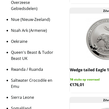
Overzeese
Gebiedsdelen)
Zilv
Niue (Nieuw-Zeeland)
Noah Ark (Armenie)
Oekraine
Queen's Beast & Tudor
Beast UK
Rwanda / Ruanda
Wedge tailed Eagle 1
16
stuks op voorraad
Saltwater Crocodile en
€
176,01
Emu
Sierra Leone
Zilv
Somaliland