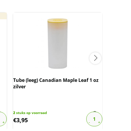
Tube (leeg) Canadian Maple Leaf 1 oz
zilver
20 gram 
certifica
2
stuks op voorraad
49
stuks op 
€
3,95
€
2.456,