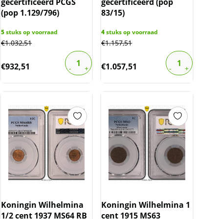
gecertificeerd PCGS
gecertificeerd (pop
(pop 1.129/796)
83/15)
5
stuks op voorraad
4
stuks op voorraad
€
1.032,51
€
1.157,51
€
932,51
€
1.057,51
Koningin Wilhelmina
Koningin Wilhelmina 1
1/2 cent 1937 MS64 RB
cent 1915 MS63