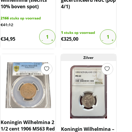
10% boven spot)
4/1)
2166
stuks op voorraad
€
41,12
1
stuks op voorraad
€
34,95
€
325,00
Zilver
Koningin Wilhelmina 2
1/2 cent 1906 MS63 Red
Koningin Wilhelmina –