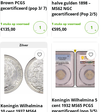
Brown PCGS
halve gulden 1898 –
gecertificeerd (pop 3/ 7)
MS62 NGC
gecertificeerd (Pop 2/5)
1
stuks op voorraad
1
stuks op voorraad
€
135,00
€
595,00
Zilver
Koningin Wilhelmina 5
cent 1932 MS65 PCGS
Koningin Wilhelmina
gecertificeerd (pop 3/5)
10 cent 1937 MS64