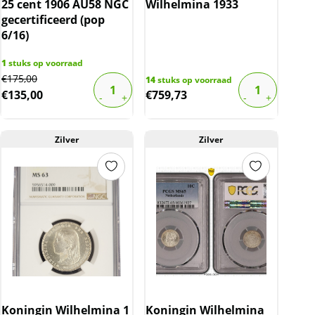
25 cent 1906 AU58 NGC
Wilhelmina 1933
gecertificeerd (pop
6/16)
1
stuks op voorraad
Original
Current
€
175,00
14
stuks op voorraad
€
135,00
€
759,73
price
price
was:
is:
€175,00.
€135,00.
Zilver
Zilver
Koningin Wilhelmina 1
Koningin Wilhelmina