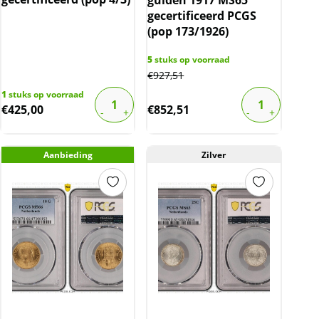
gecertificeerd PCGS
(pop 173/1926)
5
stuks op voorraad
€
927,51
1
stuks op voorraad
€
425,00
€
852,51
Aanbieding
Zilver