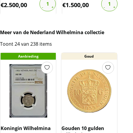
€
2.500,00
€
1.500,00
€
4
Meer van de Nederland Wilhelmina collectie
Toont 24 van 238 items
Aanbieding
Goud
Koningin Wilhelmina
Gouden 10 gulden