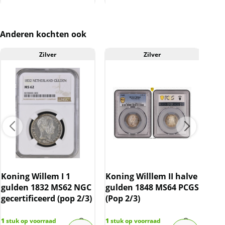
verhandeld. Dit houdt in dat wij btw afdragen
over de marge die wij behalen op dit product.
De btw mag hierdoor door ons niet op de
Anderen kochten ook
factuur vermeld worden. De prijs op de
website is inclusief btw.
Zilver
Zilver
Koning Willem I 1
Koning Willlem II halve
Kon
gulden 1832 MS62 NGC
gulden 1848 MS64 PCGS
182
gecertificeerd (pop 2/3)
(Pop 2/3)
NGC
1
stuk op voorraad
1
stuk op voorraad
1
stu