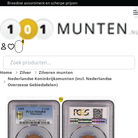
Breedste assortiment en scherpe prijzen
9.8
1
2
3
4
5
Zoeken
naar:
Home
Zilver
Zilveren munten
Nederlandse Koninkrijksmunten (incl. Nederlandse
Overzeese Gebiedsdelen)