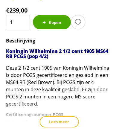
€
239,00
Koningin
Kopen
Wilhelmina
2
Beschrijving
1/2
cent
Koningin Wilhelmina 2 1/2 cent 1905 MS64
1905
RB PCGS (pop 4/2)
MS64
Deze 2 1/2 cent 1905 van Koningin Wilhelmina
RB
is door PCGS gecertificeerd en geslabd in een
PCGS
MS64 RB (Red Brown). Bij PCGS zijn er 4
gecertificeerd
munten in deze kwaliteit geslabd. Er zijn door
(pop
PCGS 2 munten in een hogere MS score
4/2)
gecertificeerd.
aantal
Certificeringsnummer PCGS
Lees meer
Het certificaatnummer is 37582205
Zie de hieronder de link naar PCGS om de