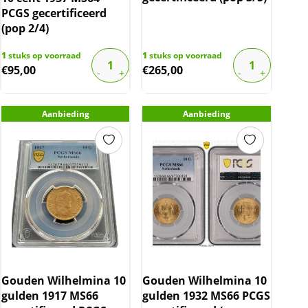
PCGS gecertificeerd
(pop 2/4)
1
stuks op voorraad
1
stuks op voorraad
€
95,00
€
265,00
Aanbieding
Aanbieding
Gouden Wilhelmina 10
Gouden Wilhelmina 10
gulden 1917 MS66
gulden 1932 MS66 PCGS