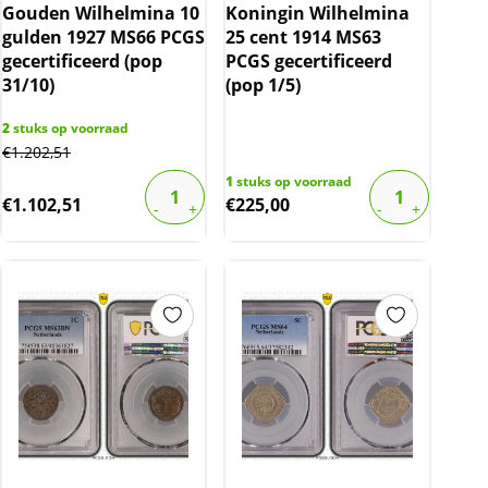
Gouden Wilhelmina 10
Koningin Wilhelmina
gulden 1927 MS66 PCGS
25 cent 1914 MS63
gecertificeerd (pop
PCGS gecertificeerd
31/10)
(pop 1/5)
2
stuks op voorraad
€
1.202,51
1
stuks op voorraad
€
1.102,51
€
225,00