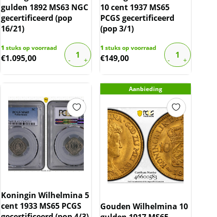
gulden 1892 MS63 NGC
10 cent 1937 MS65
gecertificeerd (pop
PCGS gecertificeerd
16/21)
(pop 3/1)
1
stuks op voorraad
1
stuks op voorraad
€
1.095,00
€
149,00
Aanbieding
Koningin Wilhelmina 5
cent 1933 MS65 PCGS
Gouden Wilhelmina 10
gecertificeerd (pop 4/3)
gulden 1917 MS65