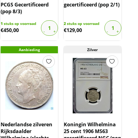
PCGS Gecertificeerd
gecertificeerd (pop 2/1)
(pop 8/3)
1
stuks op voorraad
2
stuks op voorraad
€
450,00
€
129,00
Aanbieding
Zilver
Nederlandse zilveren
Koningin Wilhelmina
Rijksdaalder
25 cent 1906 MS63
Wilhelmina (slechts
gecertificeerd NGC (pop