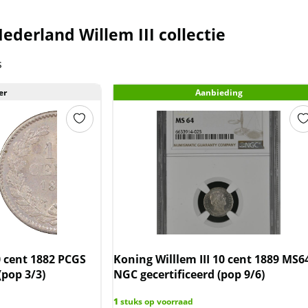
ederland Willem III collectie
s
er
Aanbieding
0 cent 1882 PCGS
Koning Willlem III 10 cent 1889 MS6
(pop 3/3)
NGC gecertificeerd (pop 9/6)
1
stuks op voorraad