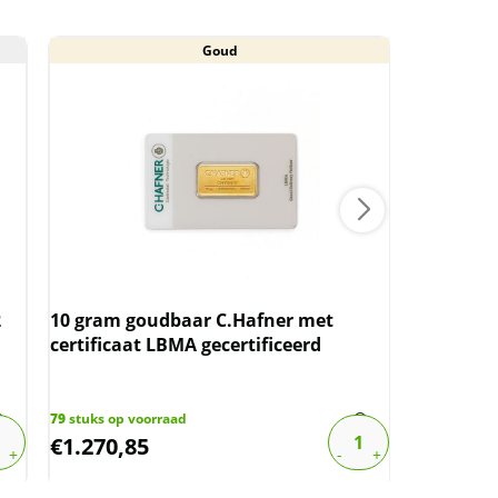
Goud
Aan
Nederlan
Wilhelmin
2
10 gram goudbaar C.Hafner met
boven sp
certificaat LBMA gecertificeerd
1288
stuks o
€
17,48
79
stuks op voorraad
€
1.270,85
€
13,98