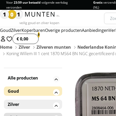
Voor
23:59 uur betaald
volgende werkdag
Gratis
verzendi
verzonden
(NL)
Zoeke
naar:
Goud
Zilver
Koperbaren
Overige producten
Aanbiedingen
Ver
€ 0,00
Home
Zilver
Zilveren munten
Nederlandse Konin
Koning Willem III 1 cent 1870 MS64 BN NGC gecertificeerd 
Alle producten
Goud
Gouden baren
Zilver
Gouden munten
Zilveren baren