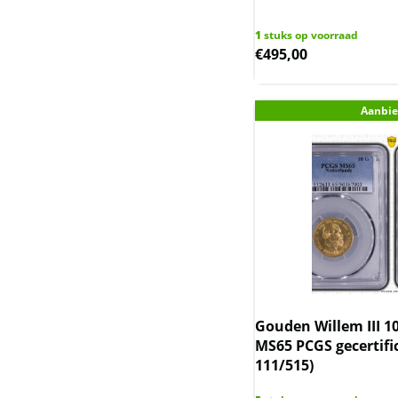
(incl. Nederlandse
Overzeese
1
stuks op voorraad
Gebiedsdelen)
€
495,00
Niue (Nieuw-Zeeland)
Aanbie
Noah Ark (Armenie)
Oekraine
Queen's Beast & Tudor
Beast UK
Rwanda / Ruanda
Saltwater Crocodile en
Gouden Willem III 1
Emu
MS65 PCGS gecertifi
111/515)
Sierra Leone