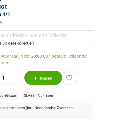
NGC
n 1/1
k
 is onderdeel van een collectie
s uit deze collectie ⤵
 voorraad. Voor 20:00 uur betaald, volgende
nden!
oning
Kopen
illem
I
Certificaat
SLABS - NL 1 cent
1
ent
inkrijksmunten (incl. Nederlandse Overzeese
1870
MS64
BN