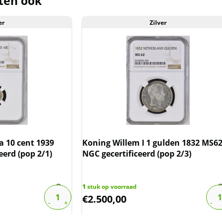
ten ook
er
Zilver
 10 cent 1939
Koning Willem I 1 gulden 1832 MS6
eerd (pop 2/1)
NGC gecertificeerd (pop 2/3)
1
stuk op voorraad
€
2.500,00