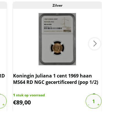
Zilver
Aan
Koning Wi
BN NGC (
 RD
Koningin Juliana 1 cent 1969 haan
MS64 RD NGC gecertificeerd (pop 1/2)
1
stuk op vo
€
150,00
1
stuk op voorraad
€
89,00
€
120,00