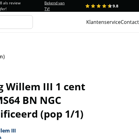
.8 als review
Bekend van
9.8
1
2
3
4
5
jfer!
TV!
Klantenservice
Contact
n)
 Willem III 1 cent
MS64 BN NGC
ificeerd (pop 1/1)
lem III
0