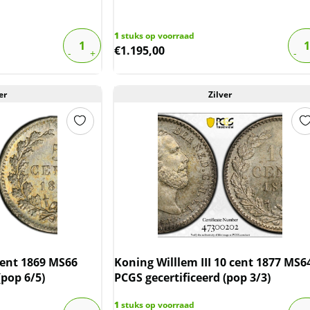
1
stuks op voorraad
€
1.195,00
er
Zilver
cent 1869 MS66
Koning Willlem III 10 cent 1877 MS6
(pop 6/5)
PCGS gecertificeerd (pop 3/3)
1
stuks op voorraad