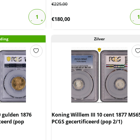
€
225,00
€
180,00
ding
Zilver
0 gulden 1876
Koning Willlem III 10 cent 1877 MS6
ceerd (pop
PCGS gecertificeerd (pop 2/1)