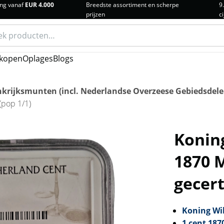
ng vanaf
EUR 4.000
Breedste assortiment en scherpe
9
prijzen
ci
n
kopen
Oplages
Blogs
krijksmunten (incl. Nederlandse Overzeese Gebiedsdele
(pop 1/1)
Koning
1870 
gecert
Koning Wil
1 cent 187