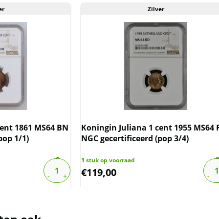
er
Zilver
ulatie
n wij bovenstaande informatie over
oleerd.
labs op voorraad. Als u meer wilt
circa 800 slabs, of slabs wilt
een e-mail naar
info@101munten.nl
 cent 1861 MS64 BN
Koningin Juliana 1 cent 1955 MS64
pop 1/1)
NGC gecertificeerd (pop 3/4)
1
stuk op voorraad
€
119,00