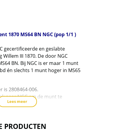
g
(
1
a
cent 1870 MS64 BN NGC (pop 1/1 )
C gecertificeerde en geslabte
g Willem III 1870. De door NGC
 MS64 BN. Bij NGC is er maar 1 munt
labd én slechts 1 munt hoger in MS65
r is 2808464-006.
link naar NGC om de munt te
Lees meer
.com/certlookup/2808464-006/64/
E PRODUCTEN
erd in de plastic slab zoals die door