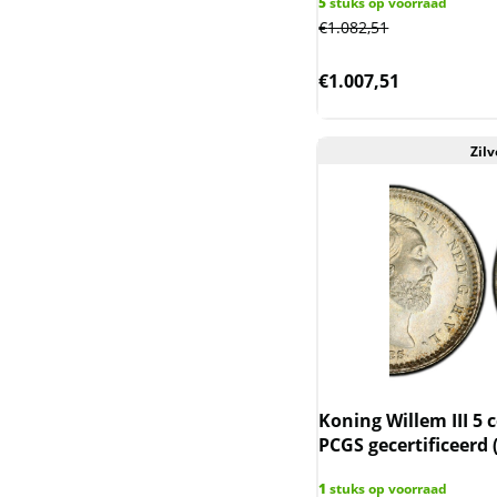
5
stuks op voorraad
Somaliland
€
1.082,51
Somalische Aap en
€
1.007,51
Luipaard
Somalische Olifant
Zilv
Tokelau en Haaien
Trade dollar
Wedge-tailed eagle
Wiener Philharmoniker
Zambia Olifant
Koning Willem III 5 
PCGS gecertificeerd 
Zanzibar
1
stuks op voorraad