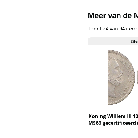
Kookaburra
Meer van de N
Krugerrand zilver
Toont 24 van 94 item
Lunar III - Australie
2020-2031
Zilv
Lunar II - Australie
2008-2019
Lunar I - Australie 1999-
2010
Lunar UK
Mexican Libertad
Koning Willlem III 1
MS66 gecertificeerd 
Nederlandse
Koninkrijksmunten