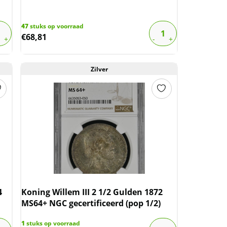
47
stuks op voorraad
€
68,81
Zilver
Koning Willem III 1 cent 1870 MS64 BN NGC
(pop 1/1 ) Authentiek
4
Koning Willem III 2 1/2 Gulden 1872
Dit is een door de NGC gecertificeerde en
MS64+ NGC gecertificeerd (pop 1/2)
geslabte koperen 1 cent Koning Willem III
1
stuks op voorraad
1870. De door NGC bepaalde kwaliteit is MS64