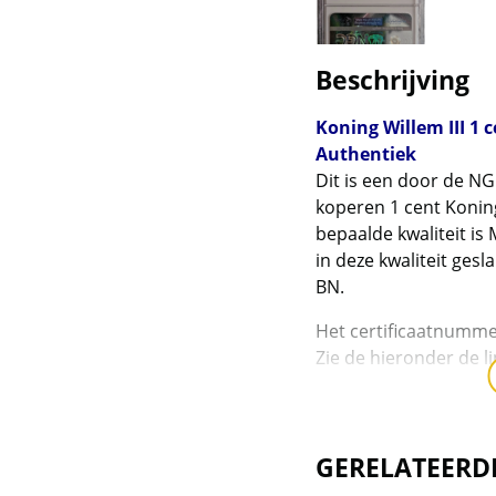
Dragons
Britannia en Britain
Beschrijving
Landmark
Koning Willem III 1 
British Virgin Islands
Authentiek
Dit is een door de NG
Burundi en Bhutan
koperen 1 cent Konin
bepaalde kwaliteit is
Canadian Maple Leaf
in deze kwaliteit ges
Canadese 10 oz
BN.
munten
Het certificaatnumme
Zie de hieronder de 
Canadian Arctic serie
controleren:
en Voyageur
https://www.ngccoin
Canadian Bison (1,25
Levering
GERELATEERD
oz)
Deze munt wordt gelev