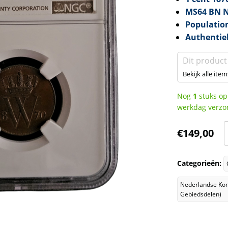
MS64 BN 
Populatio
Authentie
Dit product
Bekijk alle item
Nog
1
stuks op
werkdag verzo
K
€
149,00
W
II
Categorieën:
c
Nederlandse Kon
Gebiedsdelen)