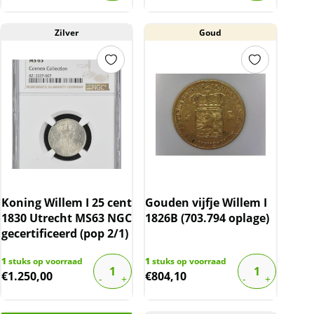
Zilver
Goud
Koning Willem I 25 cent
Gouden vijfje Willem I
1830 Utrecht MS63 NGC
1826B (703.794 oplage)
gecertificeerd (pop 2/1)
1
stuks op voorraad
1
stuks op voorraad
€
1.250,00
€
804,10