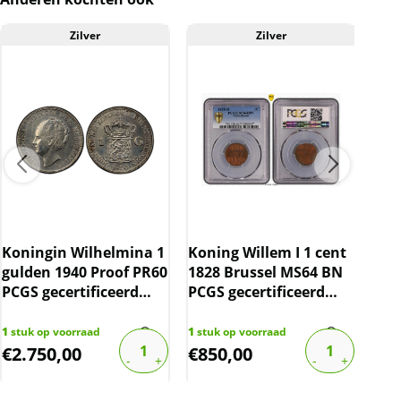
Als een product onder de margeregeling wordt
verhandeld, zoals in het geval van deze munt,
Zilver
Zilver
A
wordt de btw afgedragen over de behaalde
marge en wordt deze niet apart vermeld op de
factuur. De prijs die op onze website wordt
vermeld, is inclusief btw.
Ned
Gul
Koningin Wilhelmina 1
Koning Willem I 1 cent
(19
gulden 1940 Proof PR60
1828 Brussel MS64 BN
10%
PCGS gecertificeerd
PCGS gecertificeerd
(pop 1/3)
(pop 1/1)
1285
€
17,
1
stuk op voorraad
1
stuk op voorraad
€
2.750,00
€
850,00
€
1