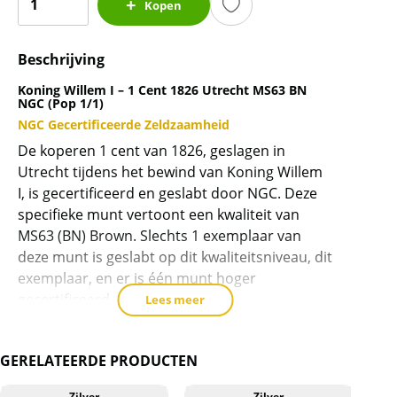
Kopen
Willem
I
Beschrijving
-
1
Koning Willem I – 1 Cent 1826 Utrecht MS63 BN
cent
NGC (Pop 1/1)
NGC Gecertificeerde Zeldzaamheid
1826
Utrecht
De koperen 1 cent van 1826, geslagen in
MS63
Utrecht tijdens het bewind van Koning Willem
BN
I, is gecertificeerd en geslabt door NGC. Deze
specifieke munt vertoont een kwaliteit van
NGC
MS63 (BN) Brown. Slechts 1 exemplaar van
(pop
deze munt is geslabt op dit kwaliteitsniveau, dit
1/1)
exemplaar, en er is één munt hoger
aantal
gecertificeerd.
Lees meer
Certificering en Authenticiteit
Het certificaatnummer voor deze munt is
GERELATEERDE PRODUCTEN
5789050-010. Om de authenticiteit te
Zilver
Zilver