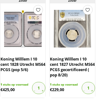
Zilver
Zilver
Koning Willlem I 10
Koning Willlem I 10
cent 1828 Utrecht MS64
cent 1827 Utrecht MS64
PCGS (pop 5/6)
PCGS gecertificeerd (
pop 8/20)
1
stuks op voorraad
1
stuks op voorraad
€
425,00
€
229,00