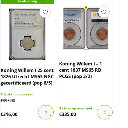
Aanbieding
Koning Willem I – 1
cent 1837 MS65 RB
Koning Willem I 25 cent
PCGS (pop 3/2)
1826 Utrecht MS63 NGC
gecertificeerd (pop 6/5)
1
stuks op voorraad
€
395,00
1
stuks op voorraad
€
316,00
€
335,00