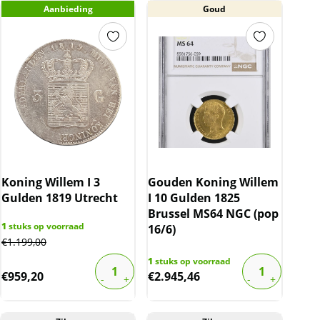
Aanbieding
Goud
Koning Willem I 3
Gouden Koning Willem
Gulden 1819 Utrecht
I 10 Gulden 1825
Brussel MS64 NGC (pop
1
stuks op voorraad
16/6)
€
1.199,00
1
stuks op voorraad
€
959,20
€
2.945,46