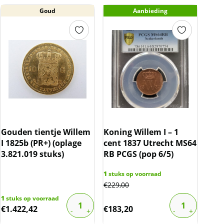
Goud
Aanbieding
Gouden tientje Willem
Koning Willem I – 1
I 1825b (PR+) (oplage
cent 1837 Utrecht MS64
3.821.019 stuks)
RB PCGS (pop 6/5)
1
stuks op voorraad
€
229,00
1
stuks op voorraad
€
1.422,42
€
183,20