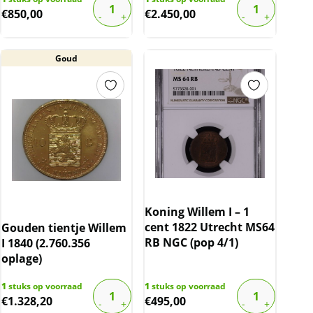
€
850,00
€
2.450,00
Goud
Koning Willem I – 1
cent 1822 Utrecht MS64
Gouden tientje Willem
RB NGC (pop 4/1)
I 1840 (2.760.356
oplage)
1
stuks op voorraad
1
stuks op voorraad
€
1.328,20
€
495,00