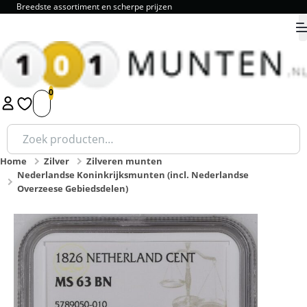
Breedste assortiment en scherpe prijzen
9.8
1
2
3
4
5
Zoeken
naar:
Home
Zilver
Zilveren munten
Nederlandse Koninkrijksmunten (incl. Nederlandse
Overzeese Gebiedsdelen)