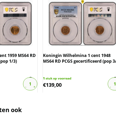
ulatie
 wij bovenstaande informatie over
oleerd.
cent 1959 MS64 RD
Koningin Wilhelmina 1 cent 1948
(pop 1/3)
MS64 RD PCGS gecertificeerd (pop 3
1
stuk op voorraad
€
139,00
ten ook