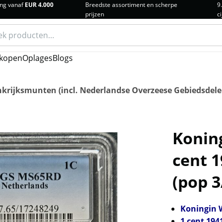
ng vanaf
EUR 4.000
Breedste assortiment en scherpe
9
prijzen
ci
n
kopen
Oplages
Blogs
krijksmunten (incl. Nederlandse Overzeese Gebiedsdele
Konin
cent 
(pop 3
Koningin 
1 cent 194