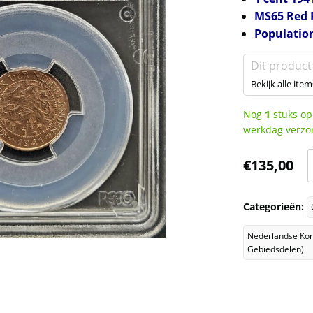
MS65 Red
Populatio
Dit product
Bekijk alle item
Nog
1
stuks op
werkdag verzo
K
€
135,00
W
Categorieën:
c
Nederlandse Kon
Gebiedsdelen)
(