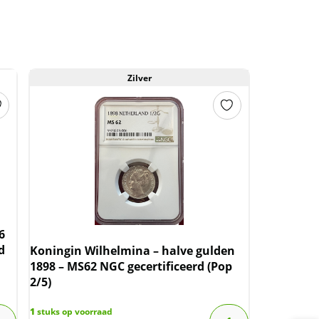
Zilver
6
d
Koningin Wilhelmina – halve gulden
1898 – MS62 NGC gecertificeerd (Pop
2/5)
1
stuks op voorraad