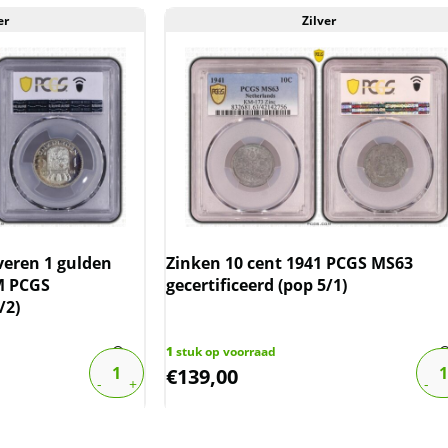
er
Zilver
veren 1 gulden
Zinken 10 cent 1941 PCGS MS63
M PCGS
gecertificeerd (pop 5/1)
/2)
1
stuk op voorraad
€
139,00