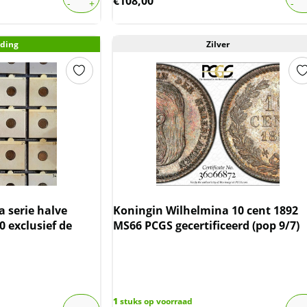
€
108,00
ding
Zilver
 serie halve
Koningin Wilhelmina 10 cent 1892
0 exclusief de
MS66 PCGS gecertificeerd (pop 9/7)
1
stuks op voorraad