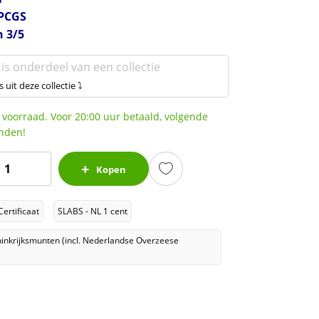
PCGS
n 3/5
 is onderdeel van een collectie
s uit deze collectie ⤵
 voorraad. Voor 20:00 uur betaald, volgende
nden!
oningin
Kopen
ilhelmina
1
Certificaat
SLABS - NL 1 cent
ent
1941
inkrijksmunten (incl. Nederlandse Overzeese
MS65
Red
PCGS
pop