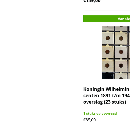
€
149,00
Somaliland
Somalische Aap en
Aanbie
Luipaard
Somalische Olifant
Tokelau en Haaien
Trade dollar
Wedge-tailed eagle
Koningin Wilhelmina
Wiener Philharmoniker
centen 1891 t/m 194
overslag (23 stuks)
Zambia Olifant
1
stuks op voorraad
Zanzibar
€
85,00