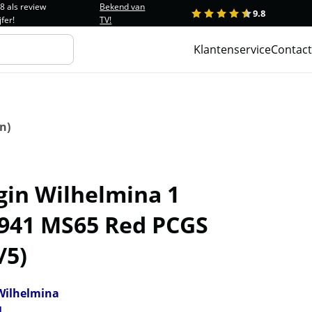
.8 als review
Bekend van
9.8
1
2
3
4
5
jfer!
TV!
Klantenservice
Contact
n)
gin Wilhelmina 1
1941 MS65 Red PCGS
/5)
Wilhelmina
1