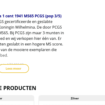
3
a
 1 cent 1941 MS65 PCGS (pop 3/5)
GS gecertificeerde en geslabte
Koningin Wilhelmina. De door PCGS
 MS65. Bij PCGS zijn maar 3 munten in
bed en wij verkopen hier één van. Er
ten geslabt in een hogere MS score.
 van de mooiere exemplaren die
bbed.
r is 17248249
Lees meer
link naar PCGS om de munt te
m/cert/17248249
E PRODUCTEN
er
Zilver
erd in de plastic slab zoals die door