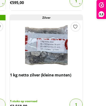
€
595,00
9,8
Zilver
1 kg netto zilver (kleine munten)
1
stuks op voorraad