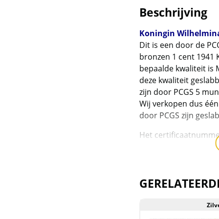
Dragons
Beschrijving
Britannia en Britain
Koningin Wilhelmina
Landmark
Dit is een door de PC
bronzen 1 cent 1941 
British Virgin Islands
bepaalde kwaliteit is
deze kwaliteit geslab
Burundi en Bhutan
zijn door PCGS 5 mun
Canadian Maple Leaf
Wij verkopen dus één
door PCGS zijn gesla
Canadese 10 oz
Het certificaatnumme
munten
Zie de hieronder de 
Canadian Arctic serie
controleren:
en Voyageur
https://www.pcgs.co
GERELATEERD
Canadian Bison (1,25
Levering 1 cent 1941
oz)
Zilv
Deze munt wordt gelev
Aanbieding