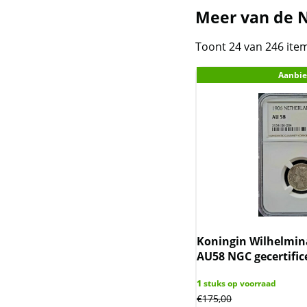
Kookaburra
Meer van de N
Krugerrand zilver
Toont 24 van 246 ite
Lunar III - Australie
Aanbie
2020-2031
Lunar II - Australie
2008-2019
Lunar I - Australie 1999-
2010
Lunar UK
Koningin Wilhelmina
Mexican Libertad
AU58 NGC gecertific
Nederlandse
1
stuks op voorraad
Koninkrijksmunten
Original
Current
€
175,00