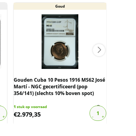
Goud
Gouden Cuba 10 Pesos 1916 MS62 José
Koningin
Martí - NGC gecertificeerd (pop
MS64 NGC
354/141) (slechts 10% boven spot)
1
stuk op voorraad
1
stuk op vo
€
2.979,35
€
265,00