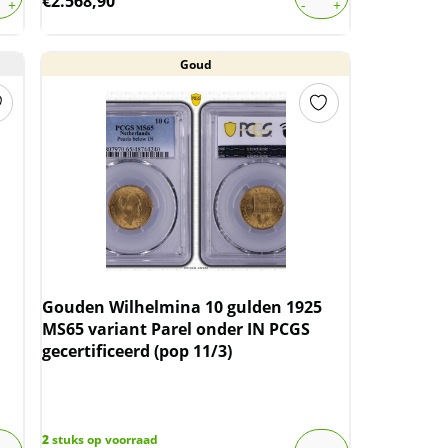
€
2.568,90
Goud
Gouden Wilhelmina 10 gulden 1925
MS65 variant Parel onder IN PCGS
gecertificeerd (pop 11/3)
Koningin Wilhelmina 1 cent 1941 MS65
2
stuks op voorraad