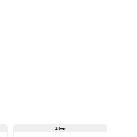
/5)
antal
Zilver