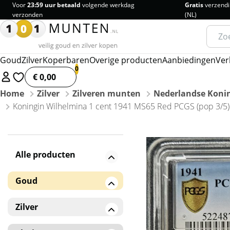
Voor
23:59 uur betaald
volgende werkdag
Gratis
verzendi
verzonden
(NL)
Zoeke
naar:
Goud
Zilver
Koperbaren
Overige producten
Aanbiedingen
Ver
€ 0,00
Home
Zilver
Zilveren munten
Nederlandse Konin
Koningin Wilhelmina 1 cent 1941 MS65 Red PCGS (pop 3/5)
Alle producten
Goud
Gouden baren
Zilver
Gouden munten
Zilveren baren