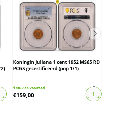
Koningin Juliana 1 cent 1952 MS65 RD
Koningin 
/2)
PCGS gecertificeerd (pop 1/1)
PCGS gece
1
stuk op voorraad
1
stuk op vo
€
159,00
€
95,00