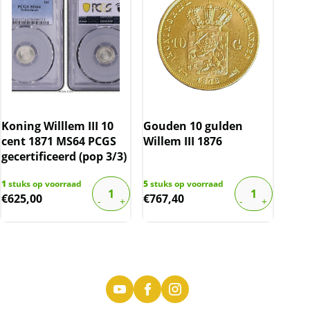
Koning Willlem III 10
Gouden 10 gulden
cent 1871 MS64 PCGS
Willem III 1876
gecertificeerd (pop 3/3)
1
stuks op voorraad
5
stuks op voorraad
€
625,00
€
767,40