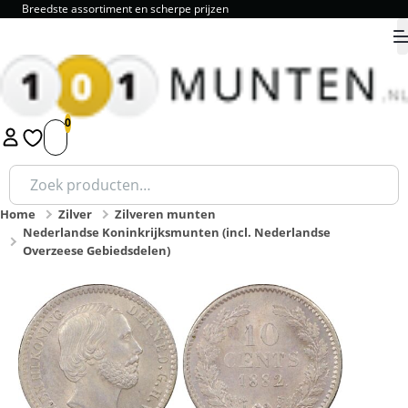
Breedste assortiment en scherpe prijzen
9.8
1
2
3
4
5
Zoeken
naar:
Home
Zilver
Zilveren munten
Nederlandse Koninkrijksmunten (incl. Nederlandse
Overzeese Gebiedsdelen)