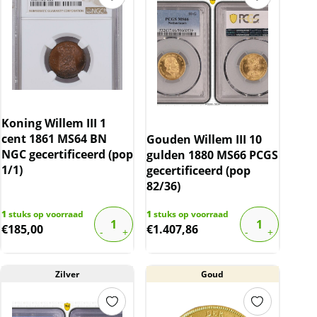
Koning Willem III 1
cent 1861 MS64 BN
Gouden Willem III 10
NGC gecertificeerd (pop
gulden 1880 MS66 PCGS
1/1)
gecertificeerd (pop
82/36)
1
stuks op voorraad
1
stuks op voorraad
€
185,00
€
1.407,86
Zilver
Goud