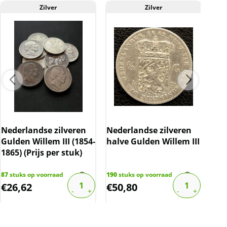
Zilver
Zilver
BTW
Dit product wordt onder de margeregel
verhandeld. Dit houdt in dat wij btw afdragen
over de marge die wij behalen op dit product.
De btw mag hierdoor door ons niet op de
factuur vermeld worden. De prijs op de
website is inclusief btw.
Nederlandse zilveren
Nederlandse zilveren
zil
Gulden Willem III (1854-
halve Gulden Willem III
Fra
1865) (Prijs per stuk)
87
stuks op voorraad
190
stuks op voorraad
29
st
€
26,62
€
50,80
€
2