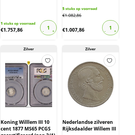
5
stuks op voorraad
€
1.082,86
1
stuks op voorraad
€
1.757,86
€
1.007,86
Zilver
Zilver
Koning Willlem III 10
Nederlandse zilveren
cent 1877 MS65 PCGS
Rijksdaalder Willem III