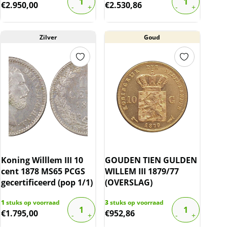
€
2.950,00
€
2.530,86
Zilver
Goud
Koning Willlem III 10
GOUDEN TIEN GULDEN
cent 1878 MS65 PCGS
WILLEM III 1879/77
gecertificeerd (pop 1/1)
(OVERSLAG)
1
stuks op voorraad
3
stuks op voorraad
€
1.795,00
€
952,86