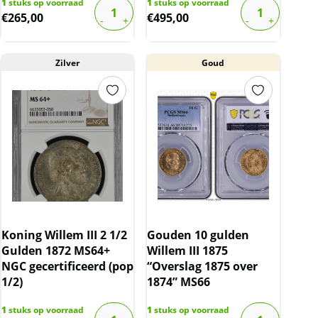
1
stuks op voorraad
1
stuks op voorraad
€
265,00
€
495,00
Zilver
Goud
Koning Willem III 2 1/2
Gouden 10 gulden
Gulden 1872 MS64+
Willem III 1875
NGC gecertificeerd (pop
“Overslag 1875 over
1/2)
1874” MS66
1
stuks op voorraad
1
stuks op voorraad