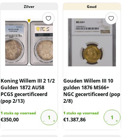
Zilver
Goud
Koning Willem III 2 1/2
Gouden Willem III 10
Gulden 1872 AU58
gulden 1876 MS66+
PCGS gecertificeerd
NGC gecertificeerd (pop
(pop 2/13)
2/8)
1
stuks op voorraad
1
stuks op voorraad
€
350,00
€
1.387,86