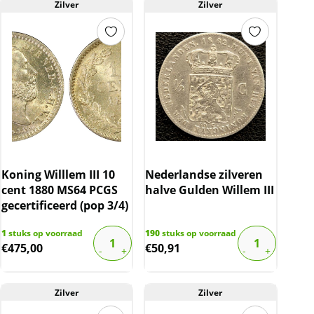
Zilver
Zilver
Koning Willlem III 10
Nederlandse zilveren
cent 1880 MS64 PCGS
halve Gulden Willem III
gecertificeerd (pop 3/4)
1
stuks op voorraad
190
stuks op voorraad
€
475,00
€
50,91
Zilver
Zilver