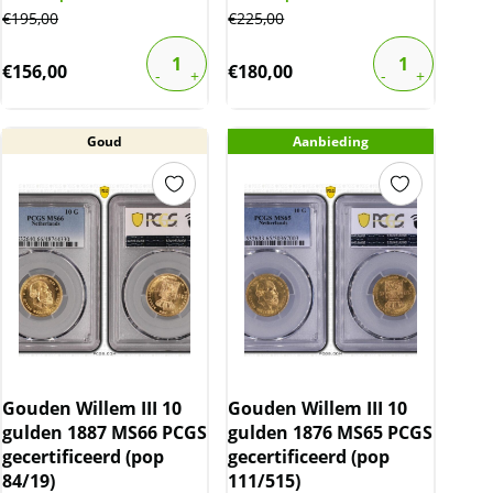
€
195,00
€
225,00
€
156,00
€
180,00
Goud
Aanbieding
Gouden Willem III 10
Gouden Willem III 10
gulden 1887 MS66 PCGS
gulden 1876 MS65 PCGS
gecertificeerd (pop
gecertificeerd (pop
84/19)
111/515)