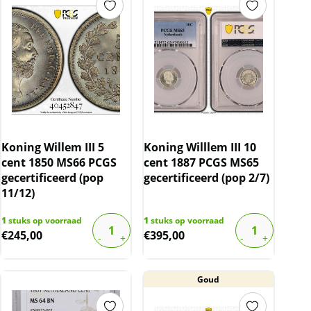
Koning Willem III 5
Koning Willlem III 10
cent 1850 MS66 PCGS
cent 1887 PCGS MS65
gecertificeerd (pop
gecertificeerd (pop 2/7)
11/12)
1
stuks op voorraad
1
stuks op voorraad
€
245,00
€
395,00
Goud