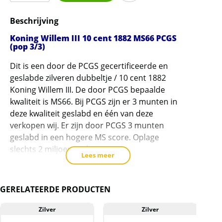
III
Beschrijving
10
cent
Koning Willem III 10 cent 1882 MS66 PCGS
1882
(pop 3/3)
PCGS
Dit is een door de PCGS gecertificeerde en
MS66
geslabde zilveren dubbeltje / 10 cent 1882
gecertificeerd
Koning Willem III. De door PCGS bepaalde
(pop
kwaliteit is MS66. Bij PCGS zijn er 3 munten in
3/3)
deze kwaliteit geslabd en één van deze
aantal
verkopen wij. Er zijn door PCGS 3 munten
geslabd in een hogere MS score. Oplage
slechts 2 miljoen stuks!
Lees meer
De vroegere jaren van Willem III dubbeltjes zijn lastig te
vinden in hoge mintstate kwaliteit. Vanaf 1880 zien wij
GERELATEERDE PRODUCTEN
vaker munten in MS65 en hoger.
Zilver
Zilver
Het certificaat