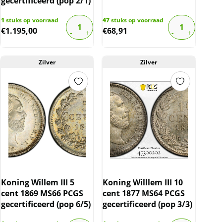
gecertificeerd (pop 2/1)
1
stuks op voorraad
47
stuks op voorraad
€
1.195,00
€
68,91
Zilver
Zilver
Koning Willem III 5
Koning Willlem III 10
cent 1869 MS66 PCGS
cent 1877 MS64 PCGS
gecertificeerd (pop 6/5)
gecertificeerd (pop 3/3)