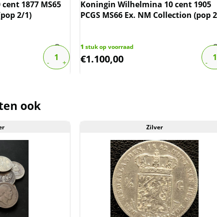
 populatie
0 cent 1877 MS65
Koningin Wilhelmina 10 cent 1905
(pop 2/1)
PCGS MS66 Ex. NM Collection (pop 2
ebben wij bovenstaande informatie
controleerd.
1
stuk op voorraad
€
1.100,00
labs
op voorraad. Als u meer wilt
800 slabs, of slabs wilt verkopen:
 naar
info@101munten.nl
.
ten ook
er
Zilver
der de margeregel verhandeld. Dit
afdragen over de marge die wij
ct. De btw mag hierdoor door ons
rmeld worden. De prijs op de website