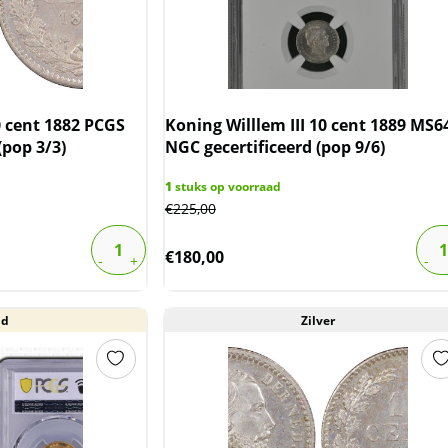
0 cent 1882 PCGS
Koning Willlem III 10 cent 1889 MS6
(pop 3/3)
NGC gecertificeerd (pop 9/6)
1
stuks op voorraad
€
225,00
€
180,00
ud
Zilver