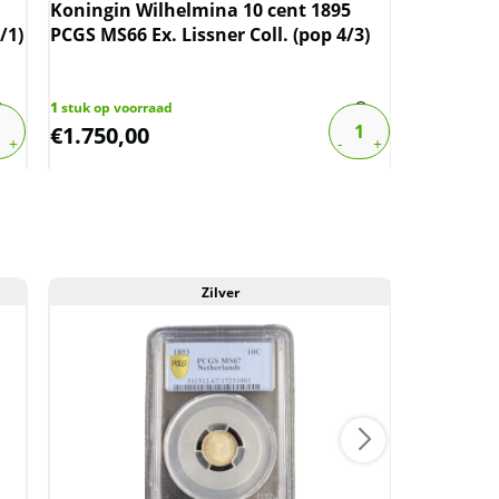
Koningin Wilhelmina 10 cent 1895
Koning Wi
/1)
PCGS MS66 Ex. Lissner Coll. (pop 4/3)
Scabbard 
(pop 1/10
1
stuk op voorraad
1
stuk op vo
€
1.750,00
€
675,00
Zilver