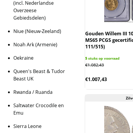
(incl. Nederlandse
Overzeese
Gebiedsdelen)
Niue (Nieuw-Zeeland)
Gouden Willem III 1
MS65 PCGS gecertifi
Noah Ark (Armenie)
111/515)
Oekraine
5
stuks op voorraad
€
1.082,43
Queen's Beast & Tudor
Beast UK
€
1.007,43
Rwanda / Ruanda
Zilv
Saltwater Crocodile en
Emu
Sierra Leone