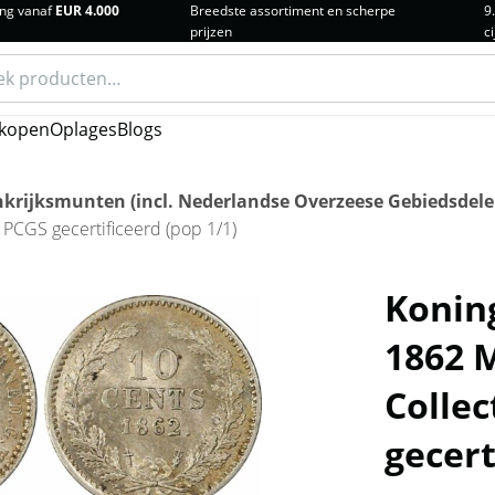
ng vanaf
EUR 4.000
Breedste assortiment en scherpe
9
prijzen
ci
n
kopen
Oplages
Blogs
krijksmunten (incl. Nederlandse Overzeese Gebiedsdele
n PCGS gecertificeerd (pop 1/1)
Koning
1862 M
Collec
gecert