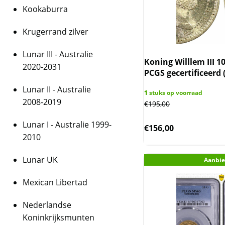
Kookaburra
Krugerrand zilver
Lunar III - Australie
Koning Willlem III 1
2020-2031
PCGS gecertificeerd 
Lunar II - Australie
1
stuks op voorraad
2008-2019
€
195,00
Lunar I - Australie 1999-
€
156,00
2010
Lunar UK
Aanbie
Mexican Libertad
Nederlandse
Koninkrijksmunten