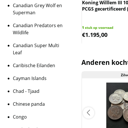
Informatie over
ng Willlem I 10 cent 1828 Utrecht
Koning Willlem III 1
Canadian Grey Wolf en
 PCGS (pop 5/6)
PCGS gecertificeerd 
Superman
Op 18 januari 2024 h
over de populatie ge
Canadian Predators en
op voorraad
1
stuk op voorraad
Andere slabs
Wildlife
5,00
€
1.195,00
Wij hebben zo’n
800 s
Canadian Super Multi
weten over deze circa 
Leaf
stuur dan een e-mail
Anderen koch
Caribische Eilanden
BTW
Zilver
Zilv
Dit product wordt on
Cayman Islands
houdt in dat wij btw 
behalen op dit produ
Chad - Tjaad
niet op de factuur ve
Chinese panda
is inclusief btw.
Congo