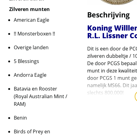
Zilveren munten
Beschrijving
American Eagle
Koning Willle
!! Monsterboxen !!
R.L. Lissner C
Overige landen
Dit is een door de PC
zilveren dubbeltje / 1
5 Blessings
De door PCGS bepaalde
munt in deze kwaliteit
Andorra Eagle
door PCGS 1 munt ges
namelijk MS66. Dit jaa
Batavia en Rooster
slechts 800.000!
(Royal Australian Mint /
RAM)
De vroegere jaren van Will
hoge mintstate kwaliteit.
Benin
en hoger. Wilt u een mooi
bemachtigen, dan is dit u
Birds of Prey en