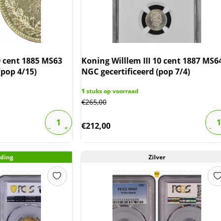
0 cent 1885 MS63
Koning Willlem III 10 cent 1887 MS6
(pop 4/15)
NGC gecertificeerd (pop 7/4)
1
stuks op voorraad
€
265,00
€
212,00
ding
Zilver