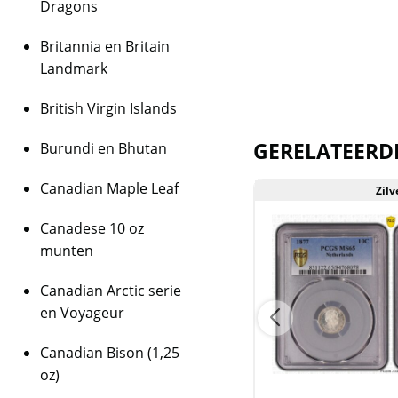
R.L. Lissner Col
Dragons
Op 1 en 2 augustus 2
Britannia en Britain
Richard.L. Lissner gev
Landmark
Een type verzamelaa
eeuw) in Top Kwaliteit
British Virgin Islands
veiling in een NGC sla
GERELATEERD
PCGS slab met de offic
Burundi en Bhutan
zie
link naar veiling
.
Canadian Maple Leaf
Zilver
Zilv
Het certificaat
Canadese 10 oz
Het certificaatnumme
munten
link naar PCGS om de
https://www.pcgs.co
Canadian Arctic serie
Levering
en Voyageur
Deze munt wordt gelev
Canadian Bison (1,25
PCGS geleverd is.
oz)