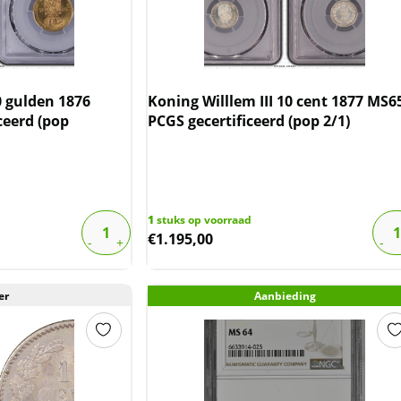
0 gulden 1876
Koning Willlem III 10 cent 1877 MS6
ceerd (pop
PCGS gecertificeerd (pop 2/1)
1
stuks op voorraad
€
1.195,00
er
Aanbieding