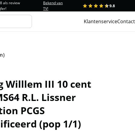
.8 als review
Bekend van
9.8
1
2
3
4
5
jfer!
TV!
Klantenservice
Contact
n)
 Willlem III 10 cent
S64 R.L. Lissner
tion PCGS
ificeerd (pop 1/1)