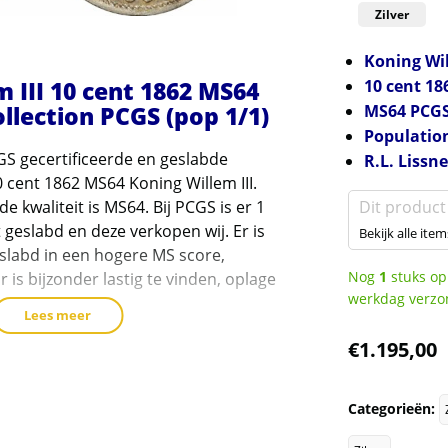
Zilver
Koning Wil
m III 10 cent 1862 MS64
10 cent 18
ollection PCGS (pop 1/1)
MS64
PCG
Populatio
GS gecertificeerde en geslabde
R.L. Lissn
0 cent 1862 MS64 Koning Willem III.
 kwaliteit is MS64. Bij PCGS is er 1
Dit product
 geslabd en deze verkopen wij. Er is
Bekijk alle item
labd in een hogere MS score,
Nog
1
stuks op
r is bijzonder lastig te vinden, oplage
werkdag verzo
Lees meer
em III dubbeltjes zijn lastig te vinden in
€
1.195,00
 Vanaf 1880 zien wij vaker munten in MS65
 en hoog gekwalificeerd dubbeltje (10 cent)
Categorieën:
w kans!