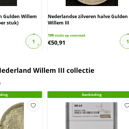
en Gulden Willem
Nederlandse zilveren halve Gulden
 per stuk)
Willem III
190
stuks op voorraad
€
50,91
ederland Willem III collectie
s
ding
Aanbieding