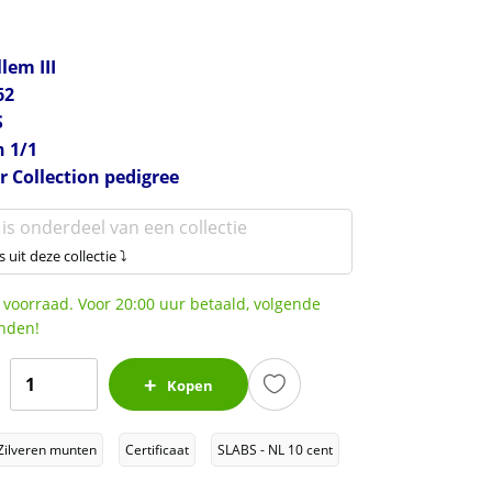
lem III
62
S
n 1/1
er Collection pedigree
 is onderdeel van een collectie
s uit deze collectie ⤵
 voorraad. Voor 20:00 uur betaald, volgende
nden!
Koning
Kopen
Willlem
III
Zilveren munten
Certificaat
SLABS - NL 10 cent
10
cent