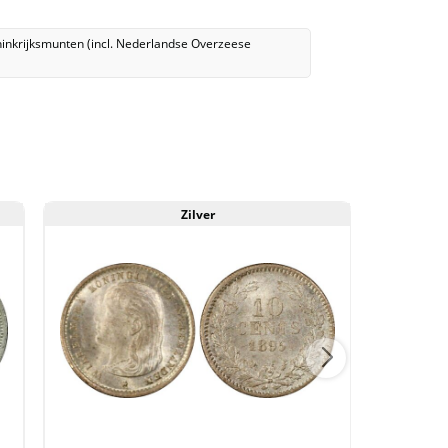
1862
MS64
inkrijksmunten (incl. Nederlandse Overzeese
R.L.
Lissner
Collection
PCGS
gecertificeerd
(pop
1/1)
Zilver
aantal