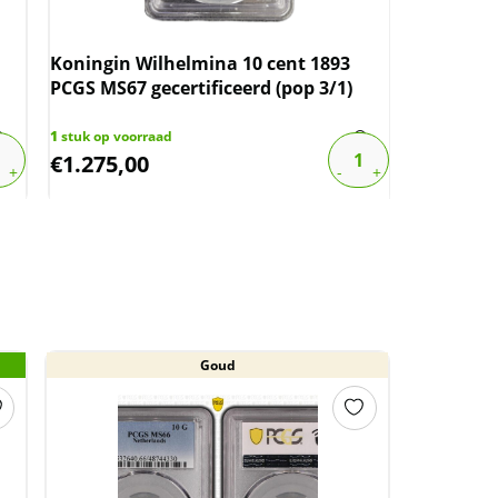
Koningin Wilhelmina 10 cent 1893
Koning Wi
PCGS MS67 gecertificeerd (pop 3/1)
MS63 PCGS
1
stuk op voorraad
1
stuk op vo
€
1.275,00
€
1.475,
Goud