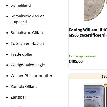
Somaliland
Somalische Aap en
Luipaard
Koning Willlem III 1
Somalische Olifant
MS66 gecertificeerd 
Tokelau en Haaien
Trade dollar
1
stuks op voorraad
€
495,00
Wedge-tailed eagle
Wiener Philharmoniker
Go
Zambia Olifant
Zanzibar