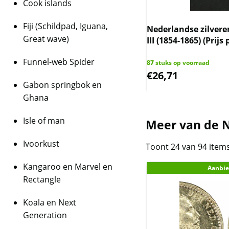
Cook islands
Fiji (Schildpad, Iguana,
ngin Wilhelmina halve gulden
Nederlandse zilver
Great wave)
 MS63 PCGS (Pop 8/5)
III (1854-1865) (Prijs
Funnel-web Spider
op voorraad
87
stuks op voorraad
5,00
€
26,71
Gabon springbok en
Ghana
Isle of man
Meer van de N
Ivoorkust
Toont 24 van 94 item
Kangaroo en Marvel en
Aanbie
Rectangle
Koala en Next
Generation