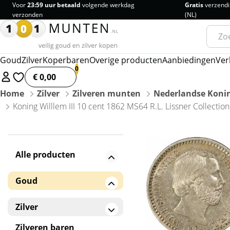
Voor
23:59 uur betaald
volgende werkdag
Gratis
verzendi
verzonden
(NL)
Zoeke
naar:
Goud
Zilver
Koperbaren
Overige producten
Aanbiedingen
Ver
€ 0,00
Home
Zilver
Zilveren munten
Nederlandse Konin
Koning Willlem III 10 cent 1862 MS64 R.L. Lissner Collectio
Alle producten
Goud
Gouden baren
Zilver
Gouden munten
Zilveren baren