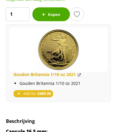
Capsule
Kopen
16.5
mm
aantal
Gouden Britannia 1/10 oz 2021
Gouden Britannia 1/10 oz 2021
Add for
€
489,96
Beschrijving
Capsule 16.5 mm: