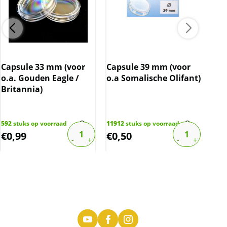
Capsule 33 mm (voor
Capsule 39 mm (voor
Cap
o.a. Gouden Eagle /
o.a Somalische Olifant)
o.a
Britannia)
Phi
592
stuks op voorraad
11912
stuks op voorraad
144
s
€
0,99
€
0,50
€
0