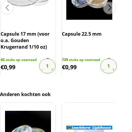
Indien u dit artikel via marktplaats bekijkt,
dient u 21% (zijnde de BTW) bij de prijs op te
tellen.
Capsule 17 mm (voor
Capsule 22.5 mm
Cap
o.a. Gouden
Krugerrand 1/10 oz)
42
stuks op voorraad
739
stuks op voorraad
40
st
€
0,99
€
0,99
€
0
Anderen kochten ook