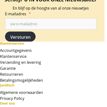
Afmetingen:
En blijf op de hoogte van al onze nieuwtjes
Binnenmaat: 16,5 mm
E-mailadres
*
Buitenmaat: 22,5 mm
Hoogte: ca. 2,70 mm
Geschikt voor o.a.:
Gouden Britannia 1/10 oz
Klantenservice
Gouden Krugerrand 1/10 oz
Accountgegevens
Zilveren Britannia 1/10 oz
Klantenservice
Verzending en levering
De capsule komt rechtstreeks van de
Garantie
leverancier en wordt leeg (exclusief munt)
Retourneren
geleverd.
Betalingsmogelijkheden
BTW
Juridisch
Indien u dit artikel via marktplaats bekijkt,
Algemene voorwaarden
dient u 21% (zijnde de BTW) bij de prijs op te
Privacy Policy
tellen.
Over ons