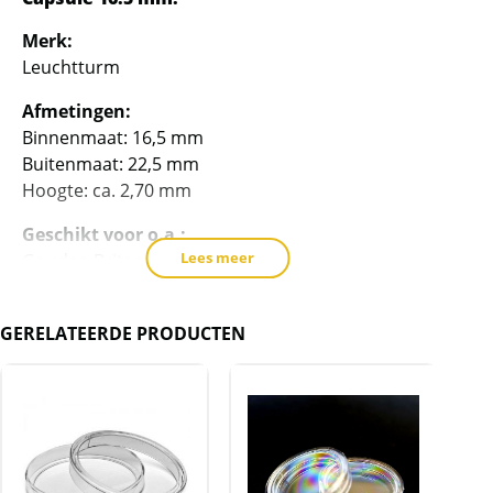
Merk:
Leuchtturm
Afmetingen:
Binnenmaat: 16,5 mm
Buitenmaat: 22,5 mm
Hoogte: ca. 2,70 mm
Geschikt voor o.a.:
Lees meer
Gouden Britannia 1/10 oz
Gouden Krugerrand 1/10 oz
Zilveren Britannia 1/10 oz
GERELATEERDE PRODUCTEN
De capsule komt rechtstreeks van de
leverancier en wordt leeg (exclusief munt)
geleverd.
BTW