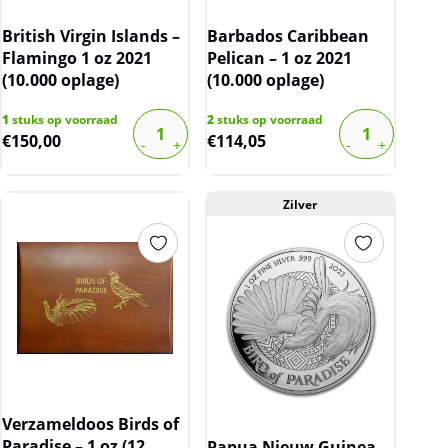
British Virgin Islands –
Barbados Caribbean
Flamingo 1 oz 2021
Pelican – 1 oz 2021
(10.000 oplage)
(10.000 oplage)
1
stuks op voorraad
2
stuks op voorraad
€
150,00
€
114,05
Zilver
Verzameldoos Birds of
Paradise – 1 oz (12
Papua Nieuw Guinea –