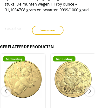
oplage)
stuks. De munten wegen 1 Troy ounce =
aantal
31,1034768 gram en bevatten 9999/1000 goud.
Levering
Lees meer
De munten worden in een plastic capsule
geleverd.
GERELATEERDE PRODUCTEN
Aanbieding
Aanbieding
A
Kwaliteit
De munten worden uit voorraad geleverd, en
komen daarmee niet rechtstreeks van de
producent af. De munten kunnen soms
krassen, aanslag en/of melkvlekken bevatten.