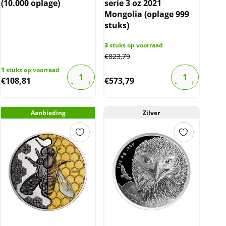
(10.000 oplage)
serie 3 oz 2021
Mongolia (oplage 999
stuks)
3
stuks op voorraad
€
823,79
1
stuks op voorraad
€
108,81
€
573,79
Aanbieding
Zilver