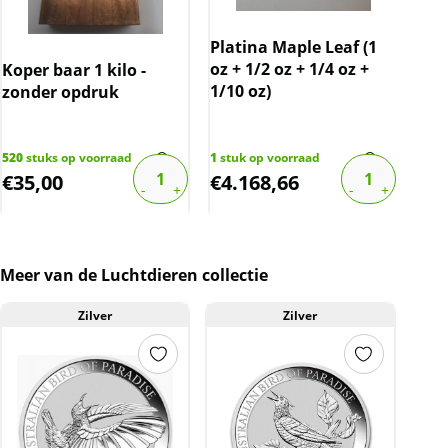
Platina Maple Leaf (1
oz + 1/2 oz + 1/4 oz +
Koper baar 1 kilo -
Kon
1/10 oz)
zonder opdruk
183
gec
520
stuks op voorraad
1
stuk op voorraad
1
stu
€
35,00
€
4.168,66
€
1
Meer van de Luchtdieren collectie
Zilver
Zilver