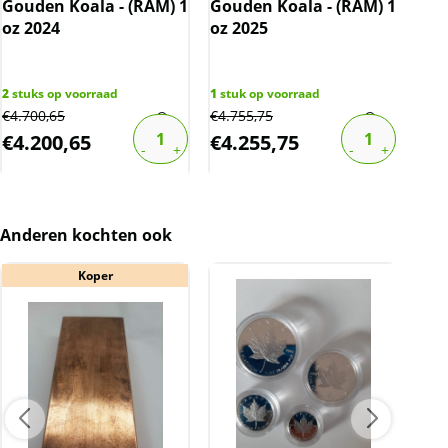
Gouden Koala - (RAM) 1
Gouden Koala - (RAM) 1
Gou
BTW
oz 2024
oz 2025
Pho
Gouden munten en -baren zijn vrijgesteld van
(5.
btw.
2
stuks op voorraad
1
stuk op voorraad
2
stu
€
4.700,65
€
4.755,75
€
5.4
€
4.200,65
€
4.255,75
€
4
Anderen kochten ook
Koper