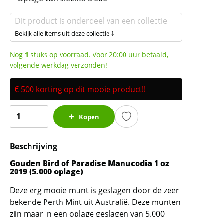
Dit product is onderdeel van een collectie
Bekijk alle items uit deze collectie ⤵
Nog
1
stuks op voorraad. Voor 20:00 uur betaald,
volgende werkdag verzonden!
€ 500 korting op dit mooie product!!
Gouden
Kopen
Bird
of
Beschrijving
Paradise
Manucodia
Gouden Bird of Paradise Manucodia 1 oz
1
2019 (5.000 oplage)
oz
Deze erg mooie munt is geslagen door de zeer
2019
bekende Perth Mint uit Australië. Deze munten
(5.000
zijn maar in een oplage geslagen van 5.000