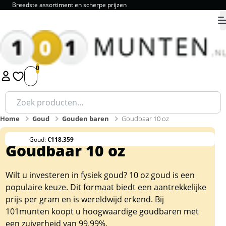
Breedste assortiment en scherpe prijzen
9.8
1
2
3
4
5
Zoeken
naar:
Home
Goud
Gouden baren
Goudbaar 10 oz
Goud:
€118.359
Goudbaar 10 oz
Wilt u investeren in fysiek goud? 10 oz goud is een
populaire keuze. Dit formaat biedt een aantrekkelijke
prijs per gram en is wereldwijd erkend. Bij
101munten koopt u hoogwaardige
goudbaren
met
een zuiverheid van 99,99%.