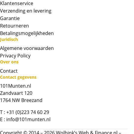
Klantenservice
Verzending en levering
Garantie
Retourneren
Betalingsmogelijkheden
Juridisch
Algemene voorwaarden
Neem contact op met op!
Privacy Policy
Over ons
Chat met ons
Contact
Contact gegevens
101Munten.nl
Whatsapp ons!
Zandvaart 120
1764 NW Breezand
Bel ons
T :
+31 (0)223 74 60 29
E :
info@101munten.nl
Contactformulier
Copyright © 2014 – 2026 Wolbink’s Web & Finance.nl –