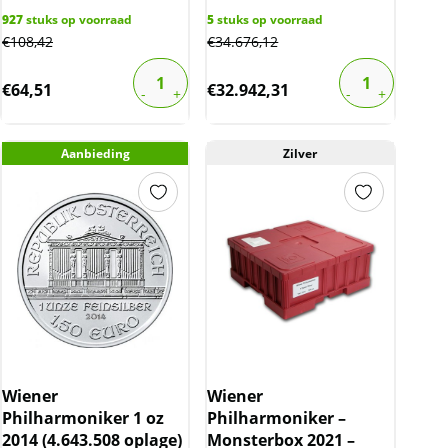
927
stuks op voorraad
5
stuks op voorraad
€
108,42
€
34.676,12
€
64,51
€
32.942,31
Aanbieding
Zilver
Wiener
Wiener
Philharmoniker 1 oz
Philharmoniker –
2014 (4.643.508 oplage)
Monsterbox 2021 –