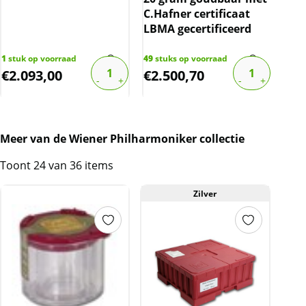
C.Hafner certificaat
LBMA gecertificeerd
1
stuk op voorraad
49
stuks op voorraad
40
st
€
2.093,00
€
2.500,70
€
0
Meer van de Wiener Philharmoniker collectie
Toont 24 van 36 items
Zilver