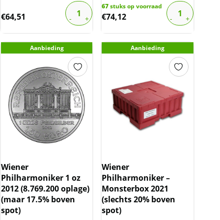
67
stuks op voorraad
€
64,51
€
74,12
Aanbieding
Aanbieding
Wiener
Wiener
Philharmoniker 1 oz
Philharmoniker –
2012 (8.769.200 oplage)
Monsterbox 2021
(maar 17.5% boven
(slechts 20% boven
spot)
spot)