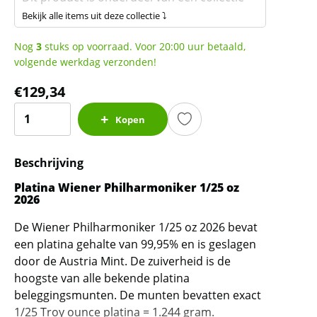
Bekijk alle items uit deze collectie ⤵
Nog
3
stuks op voorraad. Voor 20:00 uur betaald,
volgende werkdag verzonden!
€
129,34
Platina
Kopen
Wiener
Philharmoniker
Beschrijving
1/25
oz
Platina Wiener Philharmoniker 1/25 oz
2026
2026
aantal
De Wiener Philharmoniker 1/25 oz 2026 bevat
een platina gehalte van 99,95% en is geslagen
door de Austria Mint. De zuiverheid is de
hoogste van alle bekende platina
beleggingsmunten. De munten bevatten exact
1/25 Troy ounce platina = 1.244 gram.