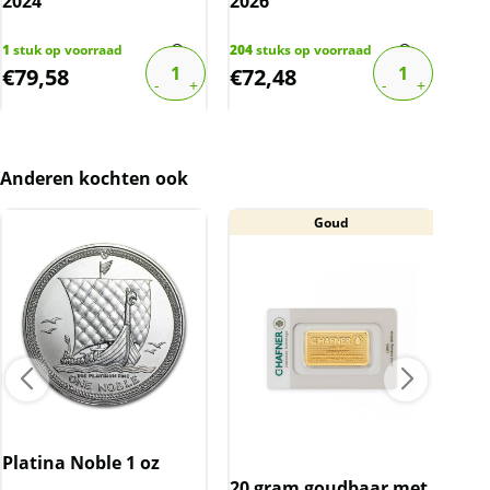
bov
2024
2026
816
s
€
128
1
stuk op voorraad
204
stuks op voorraad
€
79,58
€
72,48
€
7
Anderen kochten ook
Goud
Platina Noble 1 oz
Cap
20 gram goudbaar met